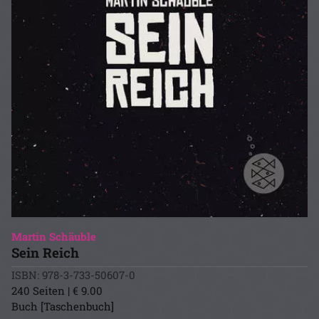
Martin Schäuble
Sein Reich
ISBN: 978-3-733-50607-0
240 Seiten | € 9.00
Buch [Taschenbuch]