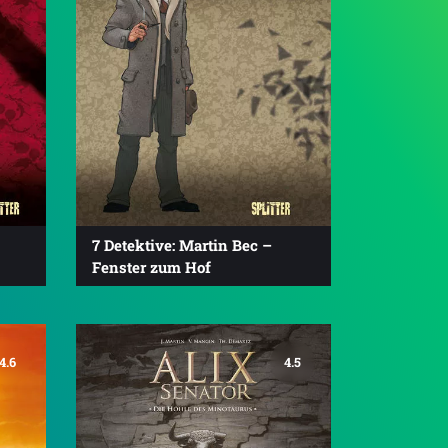
7 Detektive: Martin Bec –
Fenster zum Hof
4.6
4.5