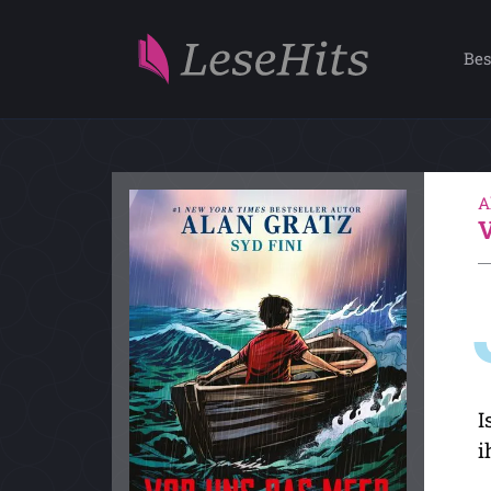
Bes
A
I
i