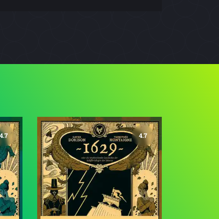
4.7
4.7