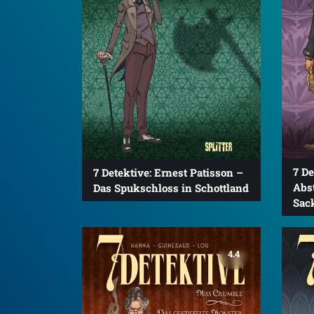
7 De
7 Detektive: Ernest Patisson –
Abst
Das Spukschloss in Schottland
Sac
4.4