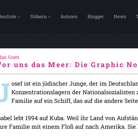
tenliste
Stöbern
Autoren
Blogger
News
lan Gratz
Vor uns das Meer: Die Graphic No
J
osef ist ein jüdischer Junge, der im Deutschla
Konzentrationslagern der Nationalsozialisten 
Familie auf ein Schiff, das auf die andere Seite
sabel lebt 1994 auf Kuba. Weil ihr Land von Aufstä
hre Familie mit einem Floß auf nach Amerika. Sie h