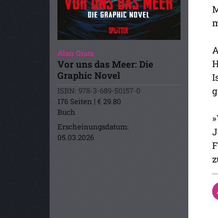
M
m
A
Alan Gratz
H
Vor uns das Meer: Die
Graphic Novel
I
g
ISBN: 978-3-689-50157-0
176 Seiten | € 29.80
Buch
»
Erscheinungsdatum:
J
05.03.2026
F
z