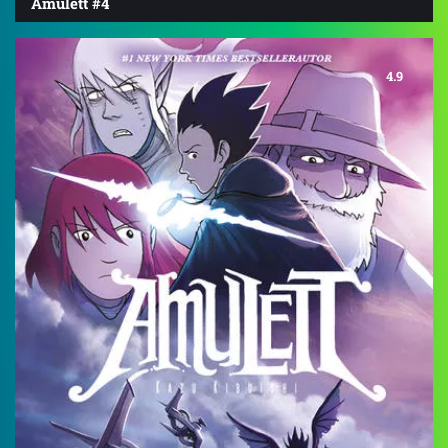
Amulett #4
4.9