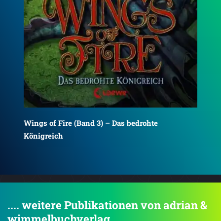
Win
Wings of Fire (Band 5) - Die letzte Königin
.... weitere Publikationen von adrian &
wimmelbuchverlag