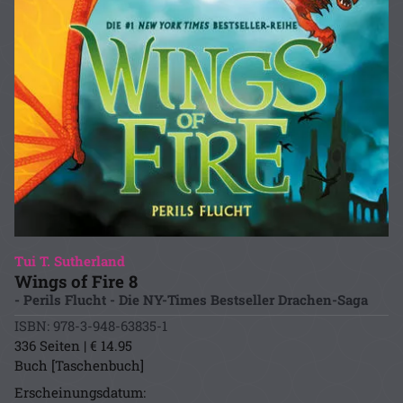
Tui T. Sutherland
Wings of Fire 8
- Perils Flucht - Die NY-Times Bestseller Drachen-Saga
ISBN: 978-3-948-63835-1
336 Seiten | € 14.95
Buch [Taschenbuch]
Erscheinungsdatum: