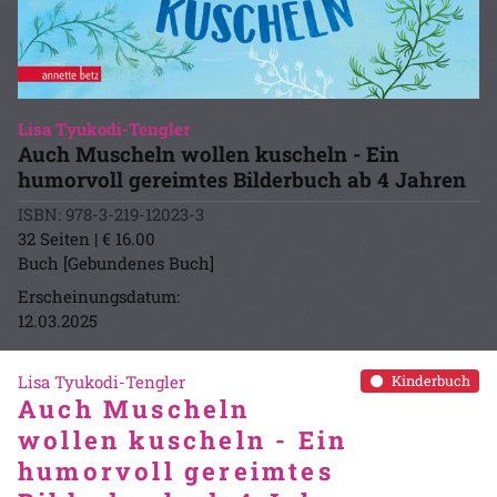
Lisa Tyukodi-Tengler
Auch Muscheln wollen kuscheln - Ein
humorvoll gereimtes Bilderbuch ab 4 Jahren
ISBN: 978-3-219-12023-3
32 Seiten | € 16.00
Buch [Gebundenes Buch]
Erscheinungsdatum:
12.03.2025
Lisa Tyukodi-Tengler
Kinderbuch
Auch Muscheln
wollen kuscheln - Ein
humorvoll gereimtes