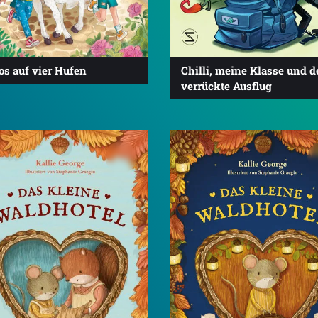
os auf vier Hufen
Chilli, meine Klasse und d
verrückte Ausflug