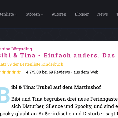
tenliste
Stöbern
Autoren
Blogger
News
ettina Börgerding
Bibi & Tina - Einfach anders. Da
latz 39 der Bestenliste Kinderbuch
4.7/5.00 bei 69 Reviews -
aus dem Web
B
ibi & Tina: Trubel auf dem Martinshof
Bibi und Tina begrüßen drei neue Feriengäst
sich Disturber, Silence und Spooky, und sind e
pooky glaubt an Außerirdische und Disturber sagt 