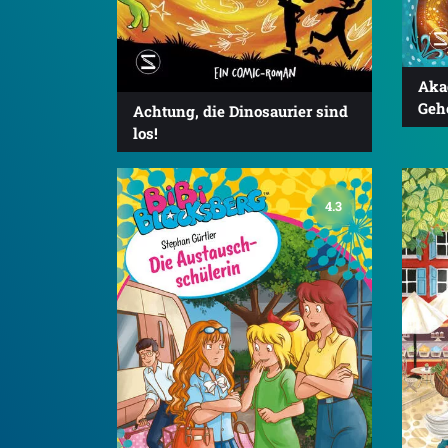
Aka
Geh
Achtung, die Dinosaurier sind
los!
4.3