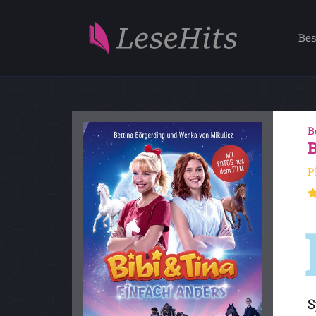
Bes
B
P
S