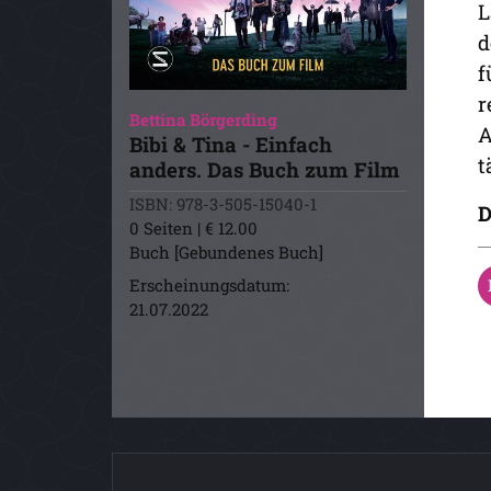
L
d
f
r
Bettina Börgerding
A
Bibi & Tina - Einfach
t
anders. Das Buch zum Film
ISBN: 978-3-505-15040-1
D
0 Seiten | € 12.00
Buch [Gebundenes Buch]
Erscheinungsdatum:
21.07.2022