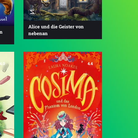
Alice und die Geister von
em
nebenan
4.0
4.4