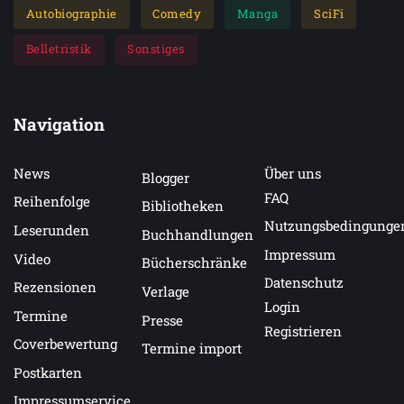
Autobiographie
Comedy
Manga
SciFi
Belletristik
Sonstiges
Navigation
News
Über uns
Blogger
FAQ
Reihenfolge
Bibliotheken
Nutzungsbedingunge
Leserunden
Buchhandlungen
Impressum
Video
Bücherschränke
Datenschutz
Rezensionen
Verlage
Login
Termine
Presse
Registrieren
Coverbewertung
Termine import
Postkarten
Impressumservice