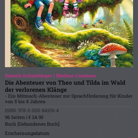
Daniela Schmittinger / Bleilaus Creations
Die Abenteuer von Theo und Tilda im Wald
der verlorenen Klänge
- Ein Mitmach-Abenteuer zur Sprachförderung für Kinder
von 5 bis 8 Jahren
ISBN: 978-3-000-84106-4
96 Seiten | € 24.95
Buch [Gebundenes Buch]
Erscheinungsdatum: