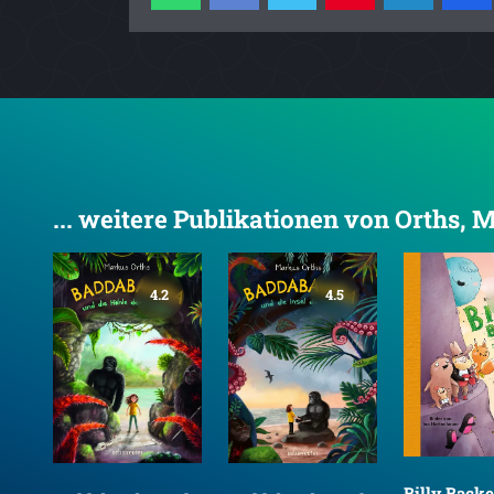
... weitere Publikationen von Orths, 
4.2
4.5
Billy Back