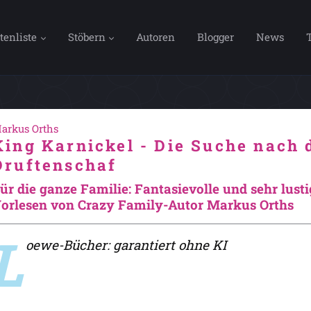
tenliste
Stöbern
Autoren
Blogger
News
arkus Orths
King Karnickel - Die Suche nach
Druftenschaf
ür die ganze Familie: Fantasievolle und sehr lus
orlesen von Crazy Family-Autor Markus Orths
L
oewe-Bücher: garantiert ohne KI