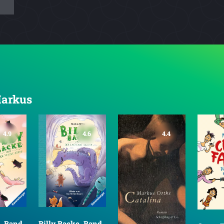
Markus
4.9
4.6
4.4
e, Band
Billy Backe, Band