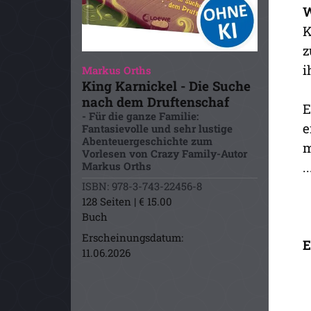
W
K
z
i
Markus Orths
King Karnickel - Die Suche
nach dem Druftenschaf
E
- Für die ganze Familie:
e
Fantasievolle und sehr lustige
Abenteuergeschichte zum
m
Vorlesen von Crazy Family-Autor
..
Markus Orths
ISBN: 978-3-743-22456-8
128 Seiten | € 15.00
Buch
Erscheinungsdatum:
E
11.06.2026