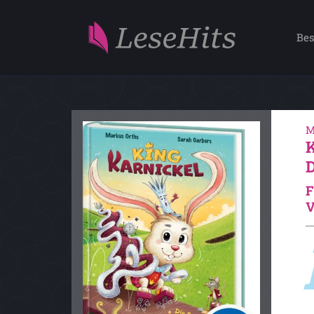
Bes
M
F
V