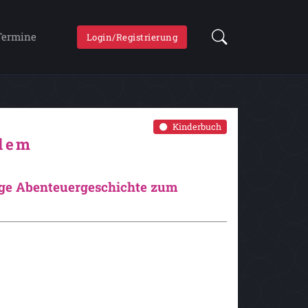
Termine
Login/Registrierung
Kinderbuch
 dem
tige Abenteuergeschichte zum