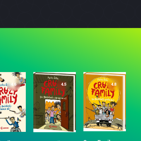
4.6
4.5
4.8