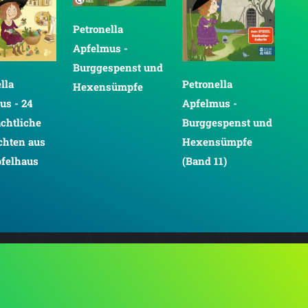
Petronella
Pet
Apfelmus -
Apf
Burggespenst und
Hör
lla
Petronella
Hexensümpfe
us - 24
Apfelmus -
chtliche
Burggespenst und
chten aus
Hexensümpfe
felhaus
(Band 11)