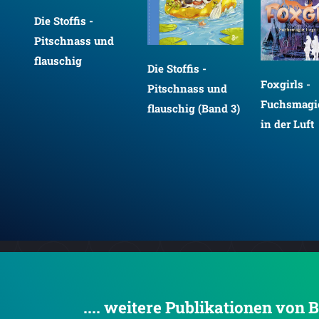
Die Stoffis -
Pitschnass und
flauschig
Die Stoffis -
Foxgirls -
en
Pitschnass und
Fuchsmagie
flauschig (Band 3)
in der Luft
een
.... weitere Publikationen von 