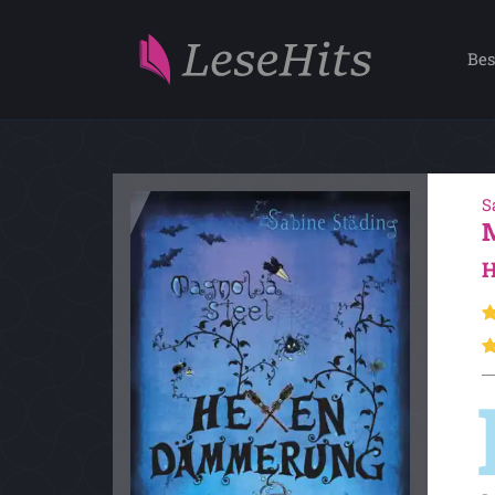
Bes
S