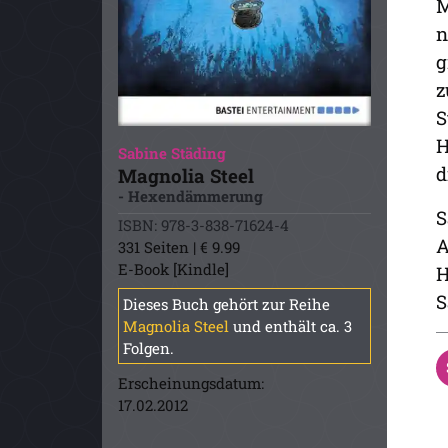
M
n
g
z
S
H
Sabine Städing
d
Magnolia Steel
- Hexendämmerung
S
ISBN: 978-3-838-71624-4
A
331 Seiten | € 9.99
E-Book [Kindle]
H
S
Dieses Buch gehört zur Reihe
Magnolia Steel
und enthält ca. 3
Folgen.
Erscheinungsdatum:
17.02.2012