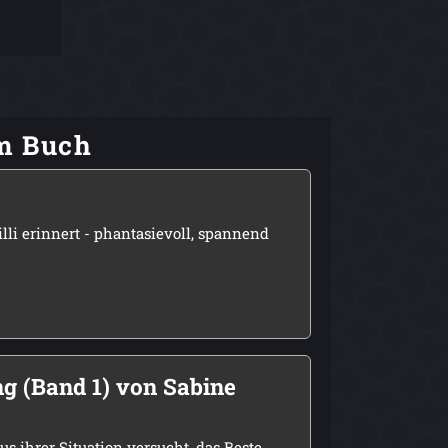
em Buch
lli erinnert - phantasievoll, spannend
 (Band 1) von Sabine
s ihrer Situation versucht, das Beste