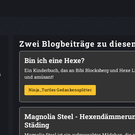
Zwei Blogbeiträge zu dies
Bin ich eine Hexe?
Ein Kinderbuch, das an Bibi Blocksberg und Hexe Li
s
und amüsant!
Ninja_Turtles Gedankensplitter
Magnolia Steel - Hexendämmerung
Städing
Magnolia Steel ist ein aufgewecktes Mädchen, die au