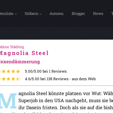
tenliste
Stöbern
Autoren
Blogger
News
abine Städing
Magnolia Steel
Hexendämmerung
5.00/5.00 bei 1 Reviews
4.6/5.00 bei 138 Reviews -
aus dem Web
M
agnolia Steel könnte platzen vor Wut: Wä
Superjob in den USA nachgeht, muss sie b
ihr Dasein fristen. Doch als sie auf die bi