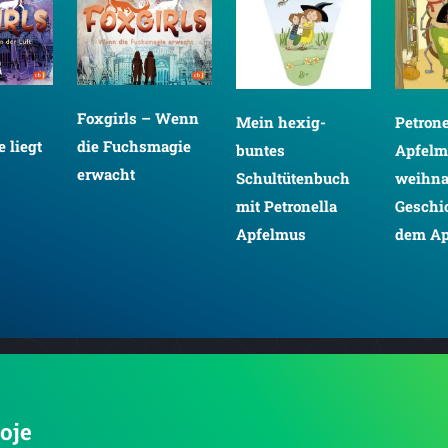
Foxgirls – Wenn
Mein hexig-
Petrone
 liegt
die Fuchsmagie
buntes
Apfelm
erwacht
Schultütenbuch
weihna
mit Petronella
Geschi
Apfelmus
dem Ap
Boje