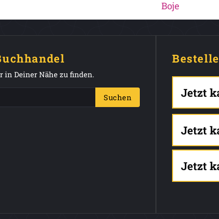
Boje
 Buchhandel
Bestell
 in Deiner Nähe zu finden.
Jetzt 
Suchen
Jetzt 
Jetzt 