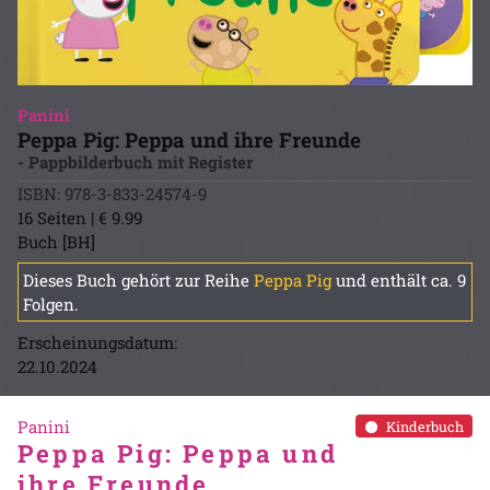
Panini
Peppa Pig: Peppa und ihre Freunde
- Pappbilderbuch mit Register
ISBN: 978-3-833-24574-9
16 Seiten | € 9.99
Buch [BH]
Dieses Buch gehört zur Reihe
Peppa Pig
und enthält ca. 9
Folgen.
Erscheinungsdatum:
22.10.2024
Panini
Kinderbuch
Peppa Pig: Peppa und
ihre Freunde