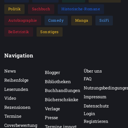
Politik
Sachbuch
Historische-Romane
Autobiographie
Comedy
Manga
SciFi
Belletristik
Sonstiges
Navigation
News
Über uns
Blogger
FAQ
Reihenfolge
Bibliotheken
Nutzungsbedingunge
Leserunden
Buchhandlungen
Impressum
Video
Bücherschränke
Datenschutz
Rezensionen
Verlage
Login
Termine
Presse
Registrieren
Coverbewertung
Termine import