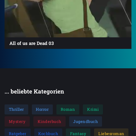
All of us are Dead 03
... beliebte Kategorien
Thriller
Horror
Roman
Krimi
Mystery
Kinderbuch
Jugendbuch
Ratgeber
Kochbuch
Fantasy
Liebesroman