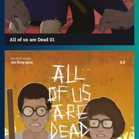
All of us are Dead 01
4.2