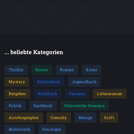
... beliebte Kategorien
Thriller
Horror
Roman
Krimi
Mystery
Kinderbuch
Jugendbuch
Ratgeber
Kochbuch
Fantasy
Liebesroman
Politik
Sachbuch
Historische-Romane
Autobiographie
Comedy
Manga
SciFi
Belletristik
Sonstiges