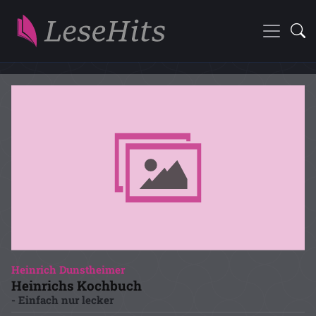
Heinrich Dunstheimer
Heinrichs Kochbuch
- Einfach nur lecker