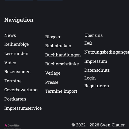
Navigation
News
Über uns
Blogger
FAQ
Reihenfolge
Bibliotheken
Nutzungsbedingunge
Leserunden
Buchhandlungen
Impressum
Video
Bücherschränke
Datenschutz
Rezensionen
Verlage
Login
Termine
Presse
Registrieren
Coverbewertung
Termine import
Postkarten
Impressumservice
© 2022 - 2026
Sven Clauer
Auf LeseHits.de findest Du die besten Bücher.