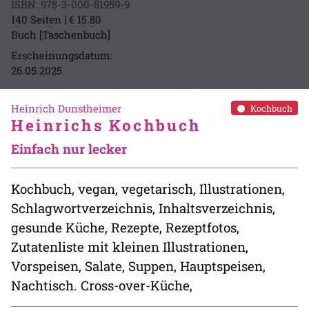
ISBN: 978-3-000-81959-9
140 Seiten | € 15.80
Buch [Taschenbuch]
Erscheinungsdatum:
26.05.2025
Heinrich Dunstheimer
Kochbuch
Heinrichs Kochbuch
Einfach nur lecker
Kochbuch, vegan, vegetarisch, Illustrationen,
Schlagwortverzeichnis, Inhaltsverzeichnis,
gesunde Küche, Rezepte, Rezeptfotos,
Zutatenliste mit kleinen Illustrationen,
Vorspeisen, Salate, Suppen, Hauptspeisen,
Nachtisch. Cross-over-Küche,