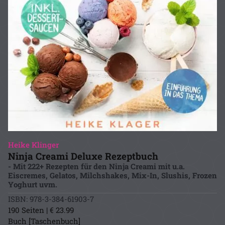
Heike Klinger
Ninja Creami Deluxe Rezeptbuch
- Mit 222+ Rezepten für den Ninja Creami mit u.a.
Eiscremes, Gelatos, Milchshakes, Mix-In, Slushis, Frozen
Yoghurt uvm.
ISBN: 978-3-384-61903-7
190 Seiten | € 23.99
Buch [Taschenbuch]