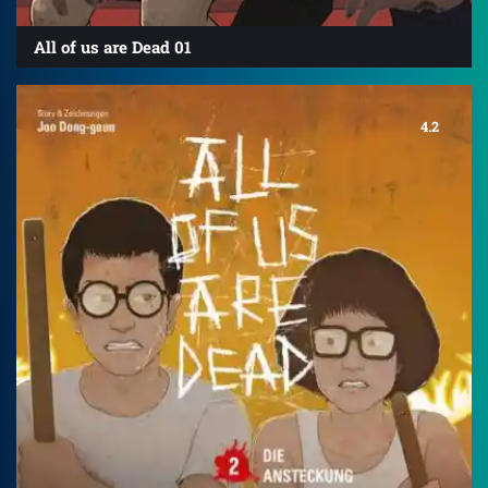
All of us are Dead 01
4.2