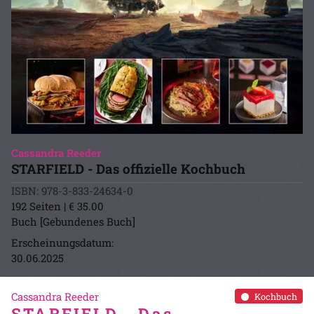
Cassandra Reeder
STARFIELD - Das offizielle Kochbuch
ISBN: 978-3-833-24634-0
192 Seiten | € 35.00
Buch [Gebundenes Buch]
Erscheinungsdatum:
30.06.2025
Cassandra Reeder
Kochbuch
STARFIELD - Das