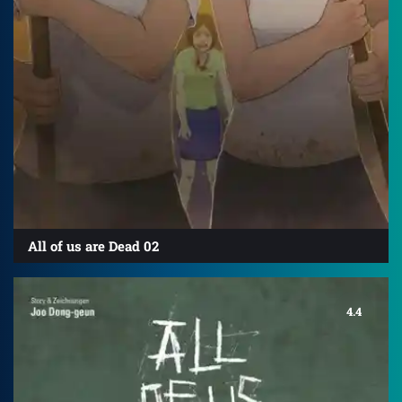
All of us are Dead 02
4.4