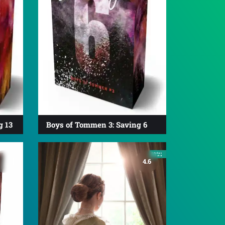
g 13
Boys of Tommen 3: Saving 6
4.6