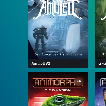
Amulett #2
Amu
4.6