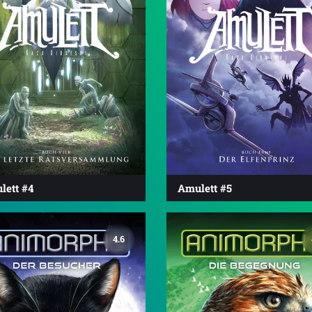
lett #4
Amulett #5
4.6