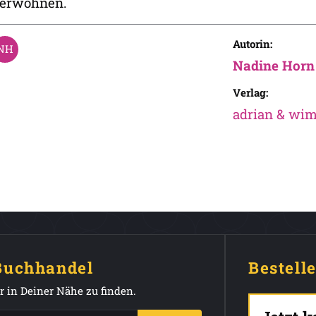
erwöhnen.
Autorin:
Nadine Horn
Verlag:
adrian & wi
 Buchhandel
Bestell
 in Deiner Nähe zu finden.