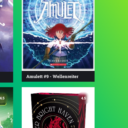
Amulett #9 - Wellenreiter
4.5
4.5