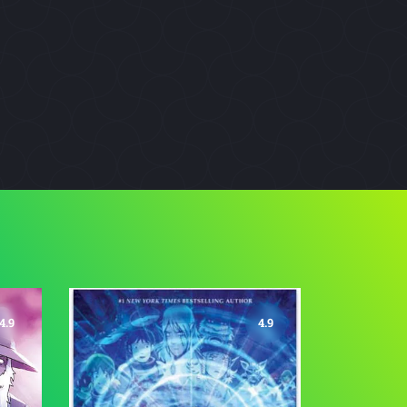
4.9
4.9