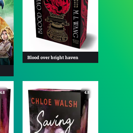
Blood over bright haven
4.8
4.8