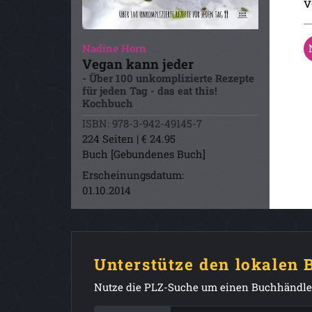
v
Nadine Horn
Vegan kann jeder
- Über 100 unkomplizierte Rezepte
für jeden Tag - das eat this!
Kochbuch
ISBN: 978-3-942-49145-7
224 Seiten | € 24.95
Buch [Gebundenes Buch]
Erscheinungsdatum:
01.10.2014
Unterstütze den lokalen
Nutze die PLZ-Suche um einen Buchhändler