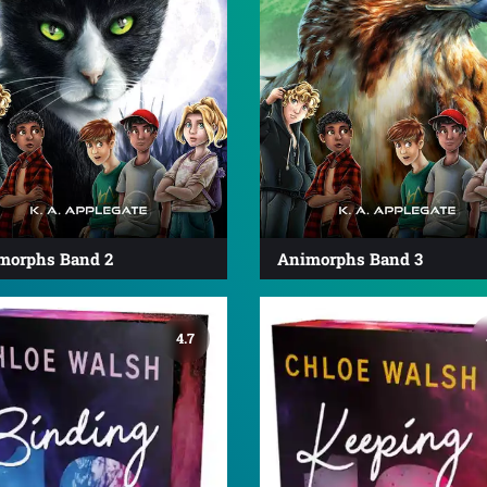
morphs Band 2
Animorphs Band 3
4.7