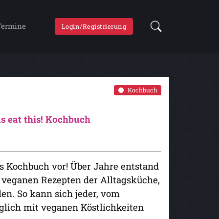
Termine
Login/Registrierung
Kochbuch
as eat this! Kochbuch
tes Kochbuch vor! Über Jahre entstand
 veganen Rezepten der Alltagsküche,
en. So kann sich jeder, vom
glich mit veganen Köstlichkeiten