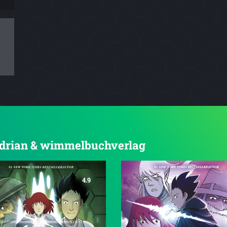
n adrian & wimmelbuchverlag
4.9