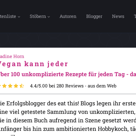
tenliste
Stöbern
Autoren
Blogger
News
adine Horn
Vegan kann jeder
ber 100 unkomplizierte Rezepte für jeden Tag - d
4.4/5.00 bei 280 Reviews -
aus dem Web
ie Erfolgsblogger des eat this! Blogs legen ihr ers
ine viel getestete Sammlung von unkomplizierten,
ie in diesem Buch aufregend in Szene gesetzt werd
nfänger bis hin zum ambitionierten Hobbykoch, tä