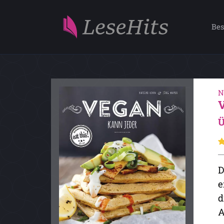
Bes
N
Ü
D
e
d
A