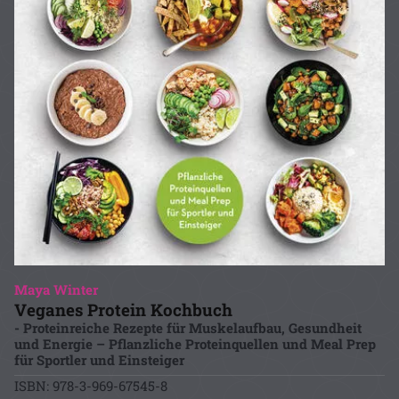
Maya Winter
Veganes Protein Kochbuch
- Proteinreiche Rezepte für Muskelaufbau, Gesundheit
und Energie – Pflanzliche Proteinquellen und Meal Prep
für Sportler und Einsteiger
ISBN: 978-3-969-67545-8