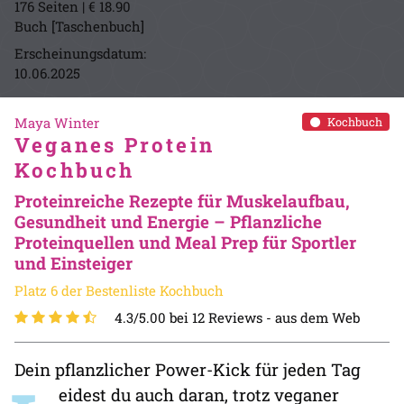
176 Seiten | € 18.90
Buch [Taschenbuch]
Erscheinungsdatum:
10.06.2025
Maya Winter
Kochbuch
Veganes Protein
Kochbuch
Proteinreiche Rezepte für Muskelaufbau,
Gesundheit und Energie – Pflanzliche
Proteinquellen und Meal Prep für Sportler
und Einsteiger
Platz 6 der Bestenliste Kochbuch
4.3/5.00 bei 12 Reviews -
aus dem Web
Dein pflanzlicher Power-Kick für jeden Tag
eidest du auch daran, trotz veganer