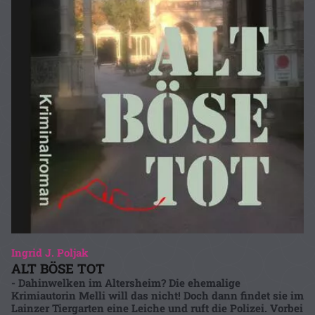
Ingrid J. Poljak
ALT BÖSE TOT
- Dahinwelken im Altersheim? Die ehemalige
Krimiautorin Melli will das nicht! Doch dann findet sie im
Lainzer Tiergarten eine Leiche und ruft die Polizei. Vorbei