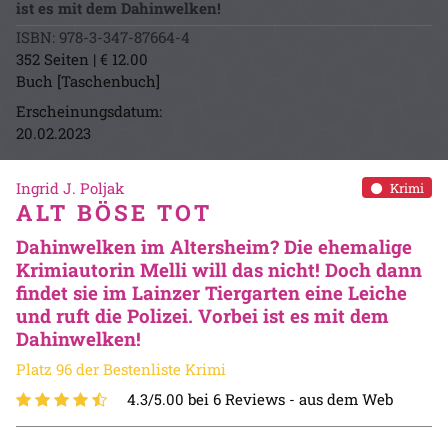
ist es mit dem Dahinwelken!
ISBN: 978-3-347-87664-4
352 Seiten | € 12.00
Buch [Taschenbuch]
Erscheinungsdatum:
20.02.2023
Ingrid J. Poljak
Krimi
ALT BÖSE TOT
Dahinwelken im Altersheim? Die ehemalige
Krimiautorin Melli will das nicht! Doch dann
findet sie im Lainzer Tiergarten eine Leiche
und ruft die Polizei. Vorbei ist es mit dem
Dahinwelken!
Platz 96 der Bestenliste Krimi
4.3/5.00 bei 6 Reviews -
aus dem Web