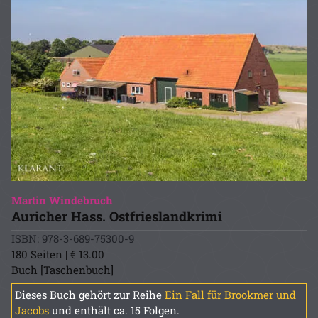
Martin Windebruch
Auricher Hass. Ostfrieslandkrimi
ISBN: 978-3-689-75300-9
180 Seiten | € 13.00
Buch [Taschenbuch]
Dieses Buch gehört zur Reihe
Ein Fall für Brookmer und
Jacobs
und enthält ca. 15 Folgen.