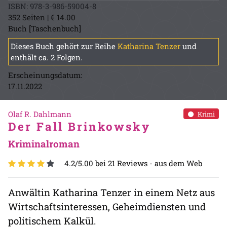
ISBN: 978-3-986-59004-8
352 Seiten | € 14.00
Buch [Taschenbuch]
Dieses Buch gehört zur Reihe
Katharina Tenzer
und
enthält ca. 2 Folgen.
Erscheinungsdatum:
17.11.2022
Olaf R. Dahlmann
Krimi
Der Fall Brinkowsky
Kriminalroman
4.2/5.00 bei 21 Reviews -
aus dem Web
Anwältin Katharina Tenzer in einem Netz aus
Wirtschaftsinteressen, Geheimdiensten und
politischem Kalkül.