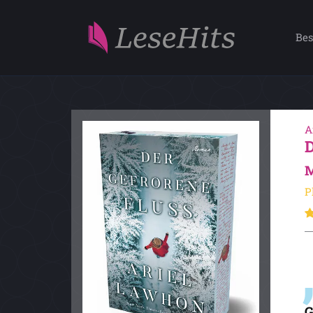
Bes
A
M
P
G