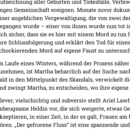
ufzeichnung aller Geburten und Todesfälle, Verbre
ngen Gemeinschaft ereignen. Monate zuvor dokume
iner angeblichen Vergewaltigung, die von zwei de
egangen wurde – einer von ihnen wurde nun tot im
ich sicher, dass sie es hier mit einem Mord zu tun 
hre Schlussfolgerung und erklärt den Tod für einen
chockierenden Mord auf eigene Faust zu untersuc
m Laufe eines Winters, während der Prozess näher
unehmen, ist Martha beharrlich auf der Suche nac
ald in den Mittelpunkt des Skandals, verwickelt diej
nd zwingt Martha, zu entscheiden, wo ihre eigene L
lever, vielschichtig und subversiv stellt Ariel La
nbeugsame Heldin vor, die sich weigerte, etwas Ger
kzeptieren, in einer Zeit, in der es galt, Frauen a
ören. „Der gefrorene Fluss“ ist eine spannende und