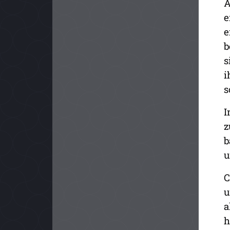
A
e
e
b
s
i
s
I
z
b
u
C
u
a
h