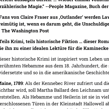
rzählerische Magie.“ --People Magazine, Buch de
Fans von Claire Fraser aus ‚Outlander‘ werden 
reimütig ist, wenn es darum geht, die Unschuldig
 The Washington Post
Teils Krimi, teils historische Fiktion … dieser R
ie ihn zu einer idealen Lektüre für die Kaminecke
ieser historische Krimi ist inspiriert vom Leben u
erühmten Hebamme aus dem 18. Jahrhundert, die
idersetzte und so in die amerikanische Geschicht
aine, 1789
: Als der Kennebec River zufriert und d
ichtbar wird, soll Martha Ballard den Leichnam u
eststellen. Als Hebamme und Heilerin ist sie in vie
erschlossenen Türen in der Kleinstadt Hallowell ab