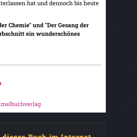
nterlassen hat und dennoch bis heute
der Chemie" und "Der Gesang der
arbschnitt ein wunderschönes
n
mmelbuchverlag
e dieses Buch im Internet