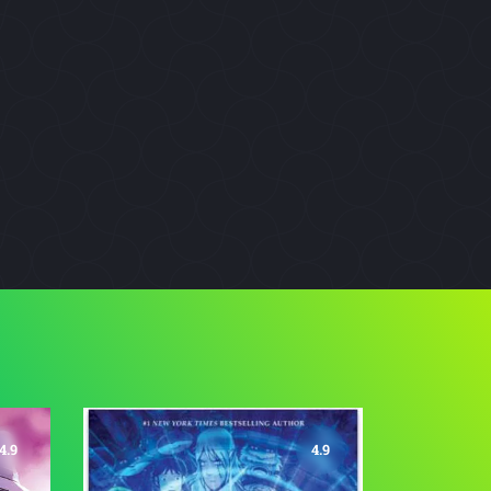
4.9
4.9