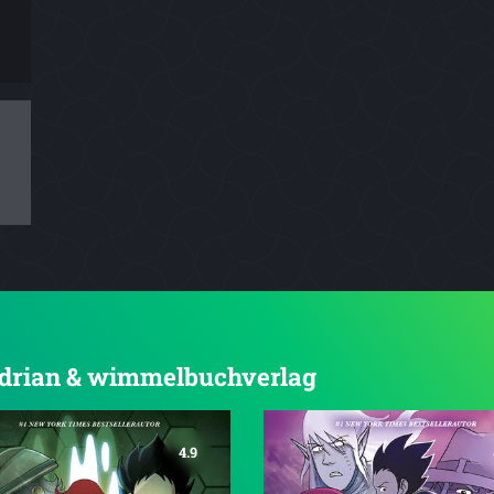
n adrian & wimmelbuchverlag
4.9