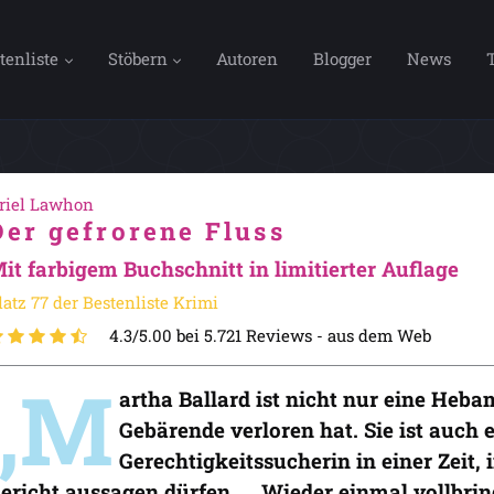
tenliste
Stöbern
Autoren
Blogger
News
riel Lawhon
Der gefrorene Fluss
it farbigem Buchschnitt in limitierter Auflage
latz 77 der Bestenliste Krimi
4.3/5.00 bei 5.721 Reviews -
aus dem Web
„M
artha Ballard ist nicht nur eine Heb
Gebärende verloren hat. Sie ist auch
Gerechtigkeitssucherin in einer Zeit,
ericht aussagen dürfen. … Wieder einmal vollbrin