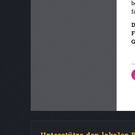
b
f
D
F
G
Unterstütze den lokalen