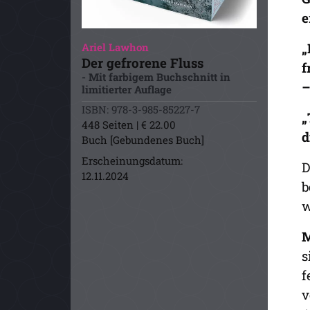
e
„
Ariel Lawhon
Der gefrorene Fluss
f
- Mit farbigem Buchschnitt in
–
limitierter Auflage
ISBN: 978-3-985-85227-7
„
448 Seiten | € 22.00
d
Buch [Gebundenes Buch]
Erscheinungsdatum:
D
12.11.2024
b
w
M
s
f
v