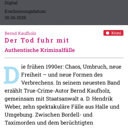
Digital
Erscheinungsdatum:
30.06.2026
Bernd Kaufholz
Krimi
Der Tod fuhr mit
Authentische Kriminalfälle
D
ie frühen 1990er: Chaos, Umbruch, neue
Freiheit – und neue Formen des
Verbrechens. In seinem neuesten Band
erzählt True-Crime-Autor Bernd Kaufholz,
gemeinsam mit Staatsanwalt a. D. Hendrik
Weber, zehn spektakuläre Fälle aus Halle und
Umgebung. Zwischen Bordell- und
Taximorden und dem berüchtigten