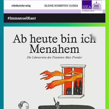
#ImmanuelKant