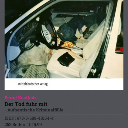
Bernd Kaufholz
Der Tod fuhr mit
- Authentische Kriminalfälle
ISBN: 978-3-689-48154-4
252 Seiten | € 15.99