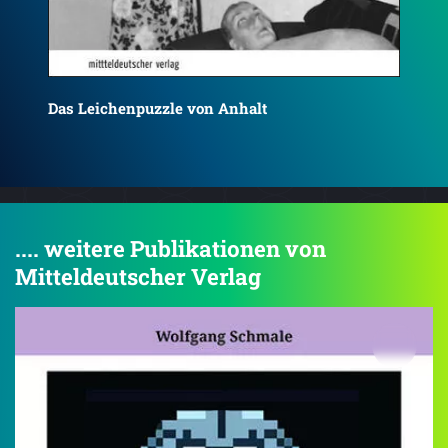
Der Mörder wohnt im selben Haus
Der
.... weitere Publikationen von
Mitteldeutscher Verlag