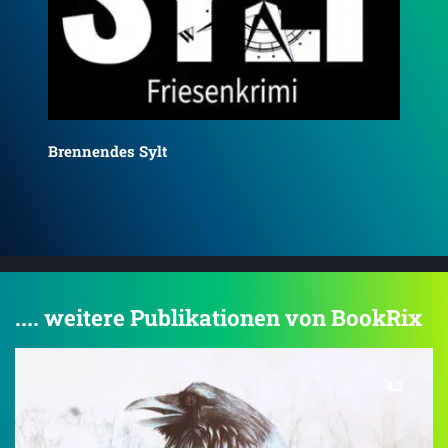
Düsteres Sylt
Eis
.... weitere Publikationen von BookRix
4.3