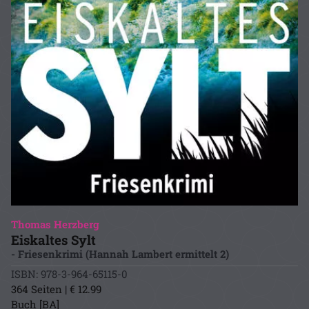
Thomas Herzberg
Eiskaltes Sylt
- Friesenkrimi (Hannah Lambert ermittelt 2)
ISBN: 978-3-964-65115-0
364 Seiten | € 12.99
Buch [BA]