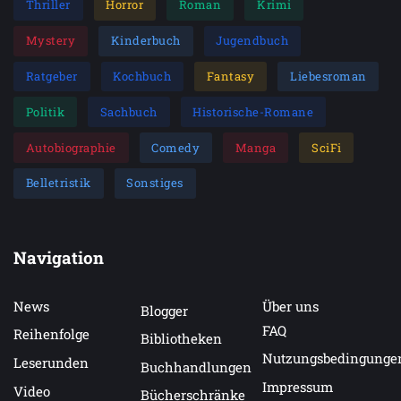
Thriller
Horror
Roman
Krimi
Mystery
Kinderbuch
Jugendbuch
Ratgeber
Kochbuch
Fantasy
Liebesroman
Politik
Sachbuch
Historische-Romane
Autobiographie
Comedy
Manga
SciFi
Belletristik
Sonstiges
Navigation
News
Über uns
Blogger
FAQ
Reihenfolge
Bibliotheken
Nutzungsbedingunge
Leserunden
Buchhandlungen
Impressum
Video
Bücherschränke