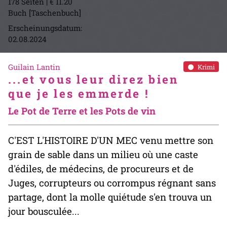
178 Seiten | € 11.20
Buch [Taschenbuch]
Erscheinungsdatum:
02.08.2024
Guilain Lantin
Krimi
...et vous leur direz bien
que je les emmerde !
Le Pot de Terre et les Pots de vin
C'EST L'HISTOIRE D'UN MEC venu mettre son
grain de sable dans un milieu où une caste
d'édiles, de médecins, de procureurs et de
Juges, corrupteurs ou corrompus régnant sans
partage, dont la molle quiétude s'en trouva un
jour bousculée...