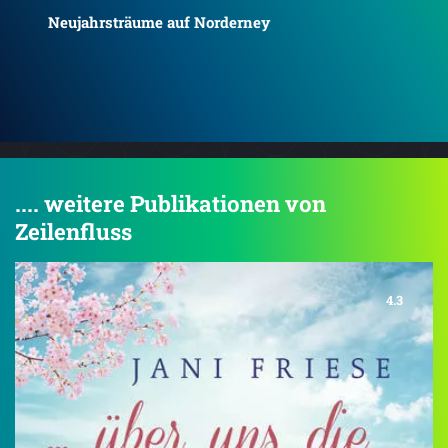
No risk, no fun
Rau
.... weitere Publikationen von
Zeilenfluss
4.3