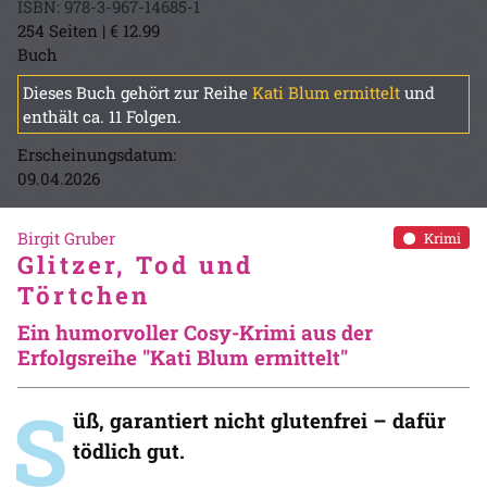
ISBN: 978-3-967-14685-1
254 Seiten | € 12.99
Buch
Dieses Buch gehört zur Reihe
Kati Blum ermittelt
und
enthält ca. 11 Folgen.
Erscheinungsdatum:
09.04.2026
Birgit Gruber
Krimi
Glitzer, Tod und
Törtchen
Ein humorvoller Cosy-Krimi aus der
Erfolgsreihe "Kati Blum ermittelt"
S
üß, garantiert nicht glutenfrei – dafür
tödlich gut.