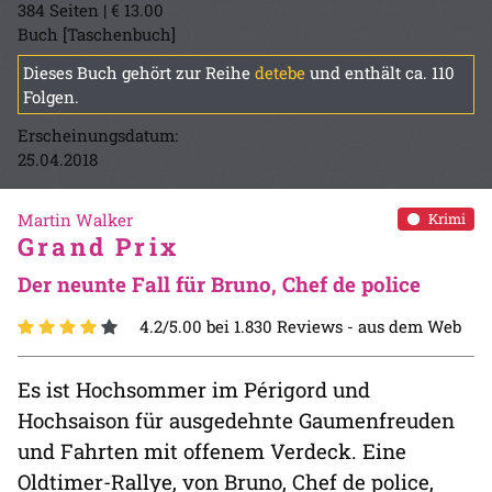
384 Seiten | € 13.00
Buch [Taschenbuch]
Dieses Buch gehört zur Reihe
detebe
und enthält ca. 110
Folgen.
Erscheinungsdatum:
25.04.2018
Martin Walker
Krimi
Grand Prix
Der neunte Fall für Bruno, Chef de police
4.2/5.00 bei 1.830 Reviews -
aus dem Web
Es ist Hochsommer im Périgord und
Hochsaison für ausgedehnte Gaumenfreuden
und Fahrten mit offenem Verdeck. Eine
Oldtimer-Rallye, von Bruno, Chef de police,