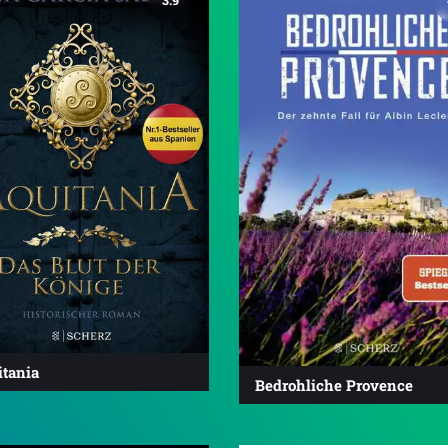
3.9
itania
Bedrohliche Provence