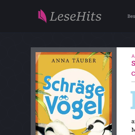
Bes
A
C
a
M