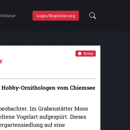
Termine
Login/Registrierung
Krimi
r
en Hobby-Ornithologen vom Chiemsee
lbeobachter. Im Grabenstätter Moos
ltene Vogelart aufgespürt. Dieses
ergartensiedlung auf eine