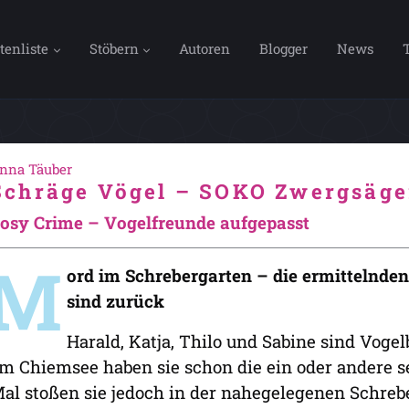
tenliste
Stöbern
Autoren
Blogger
News
nna Täuber
Schräge Vögel – SOKO Zwergsäge
osy Crime – Vogelfreunde aufgepasst
M
ord im Schrebergarten – die ermittelnd
sind zurück
Harald, Katja, Thilo und Sabine sind Voge
m Chiemsee haben sie schon die ein oder andere se
al stoßen sie jedoch in der nahegelegenen Schreb