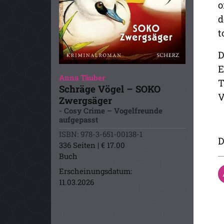
o
d
t
D
E
Anna Täuber
T
Schräge Vögel – SOKO
V
Zwergsäger
- Cosy Crime – Vogelfreunde
aufgepasst
ISBN: 978-3-651-00138-1
D
336 Seiten | € 17.00
Buch
Erscheinungsdatum:
11.03.2026