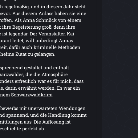
ch regelmäßig, und in diesem Jahr steht
 bevor. Aus diesem Anlass haben sie eine
roffen. Als Anna Schmück von einem
t ihre Begeisterung groß, denn ihre
ist legendär. Der Veranstalter, Kai
urant leitet, will unbedingt Annas
reit, dafür auch kriminelle Methoden
heime Zutat zu gelangen.
sprechend gestaltet und enthält
warzwaldes, die die Atmosphäre
nders erfreulich war es für mich, dass
nne, darin erwähnt werden. Es war ein
 einem Schwarzwaldkrimi
tbewerbs mit unerwarteten Wendungen
l und spannend, und die Handlung kommt
mittlungen aus. Die Auflösung ist
schichte perfekt ab.