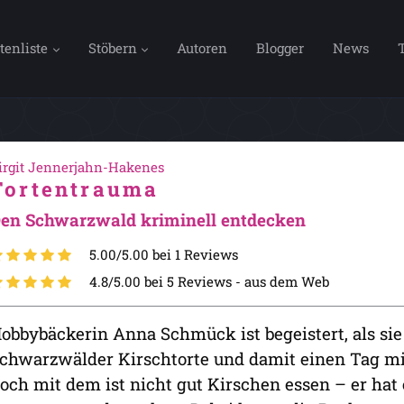
tenliste
Stöbern
Autoren
Blogger
News
irgit Jennerjahn-Hakenes
Tortentrauma
en Schwarzwald kriminell entdecken
5.00/5.00 bei 1 Reviews
4.8/5.00 bei 5 Reviews -
aus dem Web
obbybäckerin Anna Schmück ist begeistert, als si
chwarzwälder Kirschtorte und damit einen Tag mi
och mit dem ist nicht gut Kirschen essen – er hat e