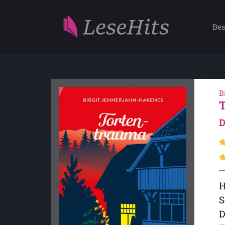
Bes
B
D
H
S
D