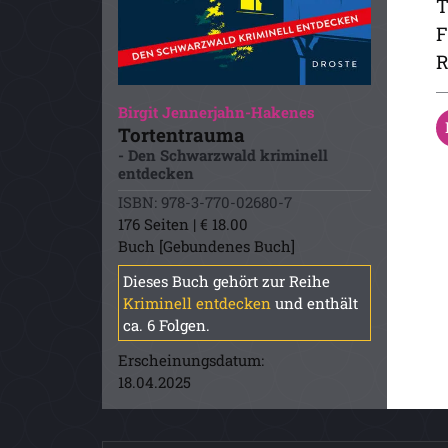
T
F
R
Birgit Jennerjahn-Hakenes
Tortentrauma
- Den Schwarzwald kriminell
entdecken
ISBN: 978-3-770-02680-7
176 Seiten | € 18.00
Buch [Gebundenes Buch]
Dieses Buch gehört zur Reihe
Kriminell entdecken
und enthält
ca. 6 Folgen.
Erscheinungsdatum:
18.04.2025