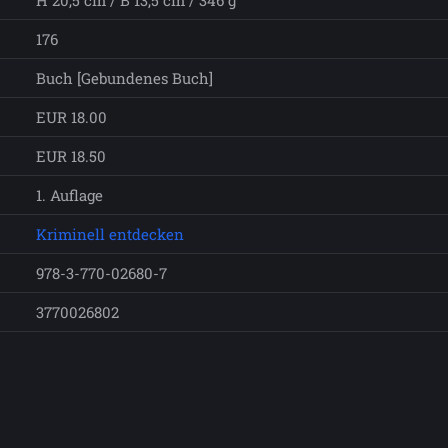
H 20,5 cm / B 13,5 cm / 346 g
176
Buch [Gebundenes Buch]
EUR 18.00
EUR 18.50
1. Auflage
Kriminell entdecken
978-3-770-02680-7
3770026802