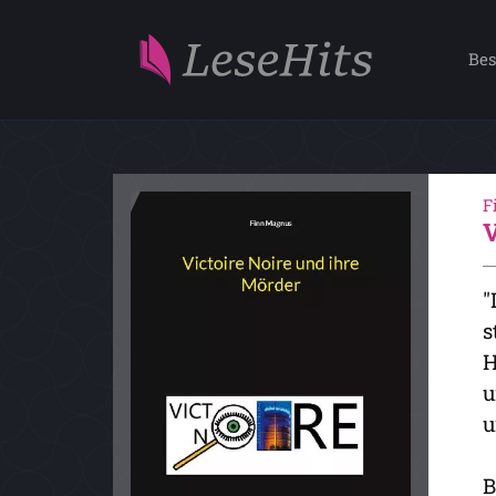
Bes
F
"
s
H
u
u
B