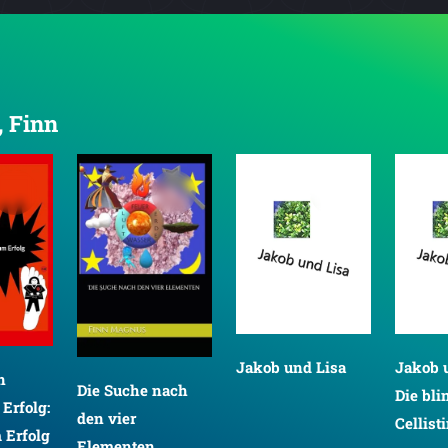
, Finn
Jakob und Lisa
Jakob u
n
Die Suche nach
Die bli
Erfolg:
den vier
Cellist
 Erfolg
Elementen