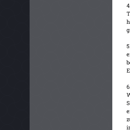
4
T
h
g
5
e
b
E
6
W
S
e
z
i