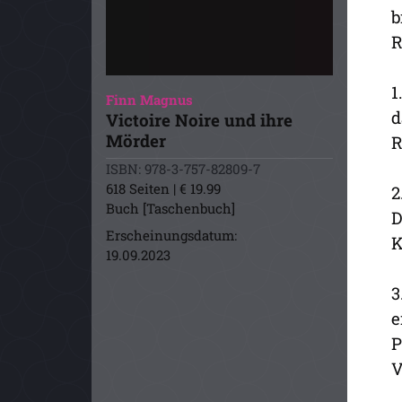
b
R
1
Finn Magnus
d
Victoire Noire und ihre
Mörder
R
ISBN: 978-3-757-82809-7
618 Seiten | € 19.99
2
Buch [Taschenbuch]
D
Erscheinungsdatum:
K
19.09.2023
3
e
P
V