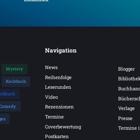
Navigation
News
Blogger
Mystery
Reihenfolge
Bibliothe
Kochbuch
Leserunden
Buchhan
achbuch
Video
Büchersc
Comedy
Rezensionen
Verlage
Termine
Presse
ges
Coverbewertung
Termine 
Postkarten