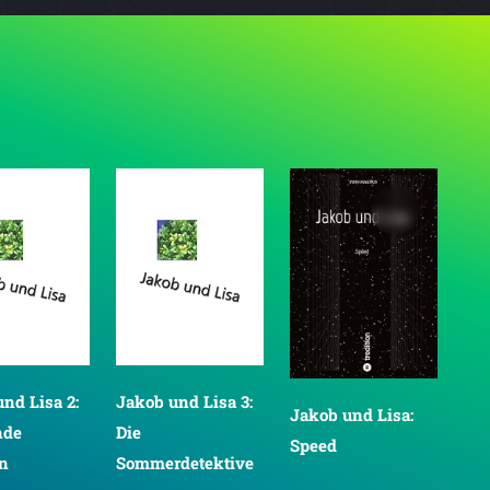
nd Lisa 2:
Jakob und Lisa 3:
Vic
Jakob und Lisa:
nde
Die
ihr
Speed
in
Sommerdetektive