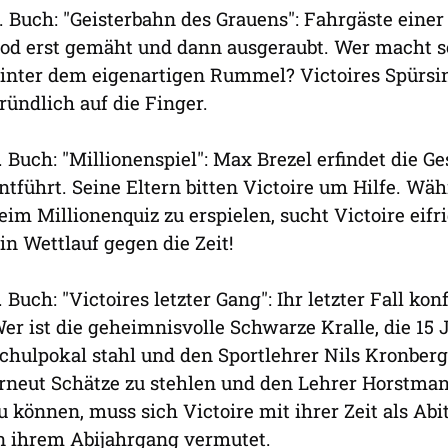
. Buch: "Geisterbahn des Grauens": Fahrgäste ein
od erst gemäht und dann ausgeraubt. Wer macht so
inter dem eigenartigen Rummel? Victoires Spürsi
ründlich auf die Finger.
. Buch: "Millionenspiel": Max Brezel erfindet die G
ntführt. Seine Eltern bitten Victoire um Hilfe. Wä
eim Millionenquiz zu erspielen, sucht Victoire eif
in Wettlauf gegen die Zeit!
. Buch: "Victoires letzter Gang": Ihr letzter Fall ko
er ist die geheimnisvolle Schwarze Kralle, die 15
chulpokal stahl und den Sportlehrer Nils Kronber
rneut Schätze zu stehlen und den Lehrer Horstma
u können, muss sich Victoire mit ihrer Zeit als Abi
n ihrem Abijahrgang vermutet.