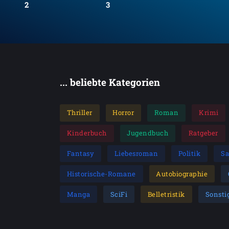
2
3
... beliebte Kategorien
Thriller
Horror
Roman
Krimi
Kinderbuch
Jugendbuch
Ratgeber
Fantasy
Liebesroman
Politik
S
Historische-Romane
Autobiographie
Manga
SciFi
Belletristik
Sonsti