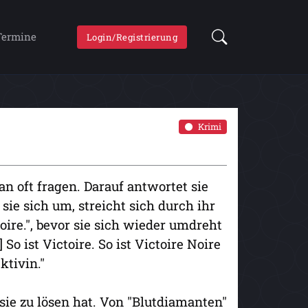
Termine
Login/Registrierung
Krimi
man oft fragen. Darauf antwortet sie
 sie sich um, streicht sich durch ihr
ire.", bevor sie sich wieder umdreht
 So ist Victoire. So ist Victoire Noire
ktivin."
e sie zu lösen hat. Von "Blutdiamanten"