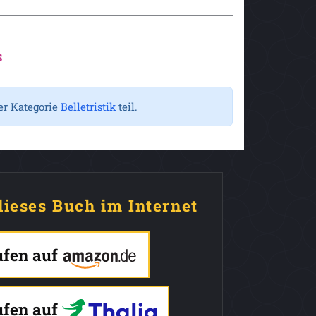
s
er Kategorie
Belletristik
teil.
dieses Buch im Internet
ufen auf
ufen auf