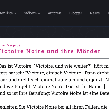
tenliste
Stöbern
Autoren
Blogger
News
inn Magnus
Victoire Noire und ihre Mörder
Das ist Victoire. "Victoire, und wie weiter?", hört 
tets barsch: "Victoire, einfach Victoire." Dann dreht
aar und dreht sich einmal kurz um und ergänzt "No
nd weitergeht. Victoire Noire. Das ist ihr Name. [...]
nd so ist ihre Berufung: Victoire Noire ist eine Dete
egleiten Sie Victoire Noire bei all ihren Fällen, di