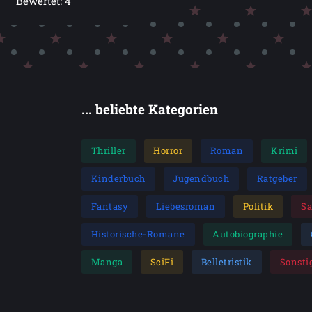
Bewertet: 4
... beliebte Kategorien
Thriller
Horror
Roman
Krimi
Kinderbuch
Jugendbuch
Ratgeber
Fantasy
Liebesroman
Politik
S
Historische-Romane
Autobiographie
Manga
SciFi
Belletristik
Sonsti