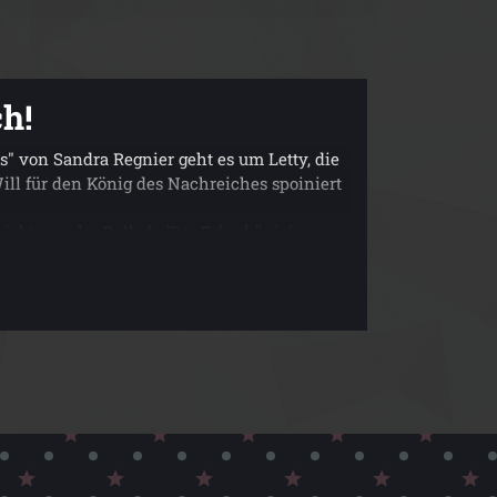
h!
" von Sandra Regnier geht es um Letty, die
l für den König des Nachreiches spoiniert
hichte an der Ballade 'Der Erlenkönig'
r Faden durch die Geschichte gezogen hat.
 der Nachtalben, Werwölfe und Harpyen hat
ehr über die einzelnen Kreaturen erfahren
d, weil man gut mit ihr mitfühlen konnte,
zdem kritisch waren.
len, der einen direkt gefesselt hat. Mein
mehr über die Nachtwelt und deren Gesetze
zu im nächsten Band mehr
fehlen, die nach einer spannenden und