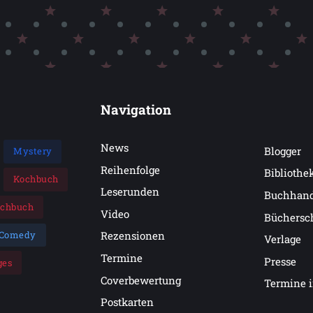
Navigation
News
Blogger
Mystery
Reihenfolge
Bibliothe
Kochbuch
Leserunden
Buchhan
achbuch
Video
Büchersc
Comedy
Rezensionen
Verlage
Termine
Presse
ges
Coverbewertung
Termine 
Postkarten