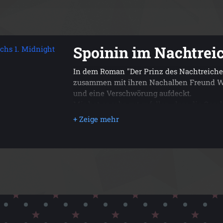
Spoinin im Nachtreic
ichs 1. Midnight
In dem Roman "Der Prinz des Nachtreiches
zusammen mit ihren Nachalben Freund Wil
und eine Verschwörung aufdeckt.
Mir hat es sehr gut gefallen, dass die Gesc
angelehnt war und diese sich wie ein rote
Die von Sandra Regnier erschaffene Welt
mir sehr gut gefallen, obwohl ich gerne m
hätte. Letty als Protagonistin war spannen
aber manche Entscheidungen von ihr trot
Besonders gut hat mir der Schreibstil gefal
einziger Kritikpunkt ist, dass ich gerne 
erfahren hätte, aber vielleicht gibt es da
Hintergrundwissen.
Insgesamt kann ich den Roman allen emp