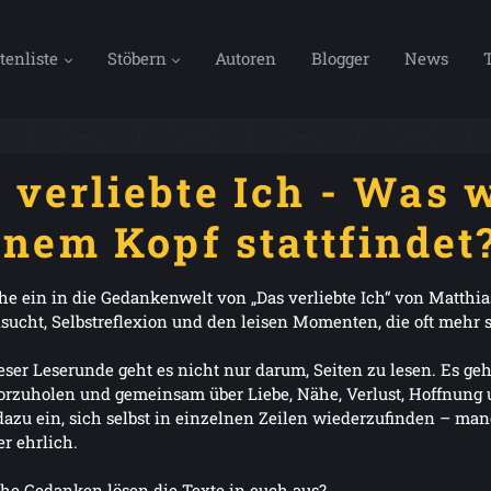
tenliste
Stöbern
Autoren
Blogger
News
 verliebte Ich - Was 
inem Kopf stattfindet
he ein in die Gedankenwelt von „Das verliebte Ich“ von Matthi
sucht, Selbstreflexion und den leisen Momenten, die oft mehr s
ieser Leserunde geht es nicht nur darum, Seiten zu lesen. Es g
orzuholen und gemeinsam über Liebe, Nähe, Verlust, Hoffnung 
 dazu ein, sich selbst in einzelnen Zeilen wiederzufinden – 
r ehrlich.
he Gedanken lösen die Texte in euch aus?