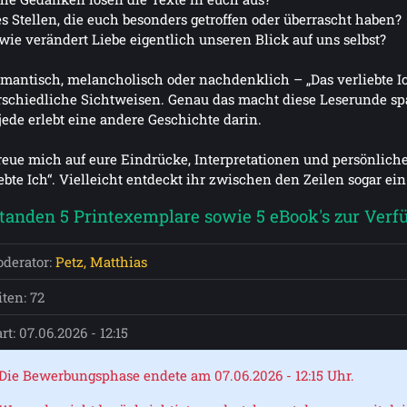
s Stellen, die euch besonders getroffen oder überrascht haben?
wie verändert Liebe eigentlich unseren Blick auf uns selbst?
omantisch, melancholisch oder nachdenklich – „Das verliebte I
rschiedliche Sichtweisen. Genau das macht diese Leserunde spa
jede erlebt eine andere Geschichte darin.
freue mich auf eure Eindrücke, Interpretationen und persönlic
ebte Ich“. Vielleicht entdeckt ihr zwischen den Zeilen sogar ein
standen 5 Printexemplare sowie 5 eBook's zur Verf
derator:
Petz, Matthias
iten: 72
art: 07.06.2026 - 12:15
Die Bewerbungsphase endete am 07.06.2026 - 12:15 Uhr.