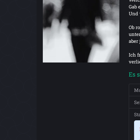
Gab e
Und 
Ob r
unte
aber 
Ich 
verli
Es 
Mo
Se
St