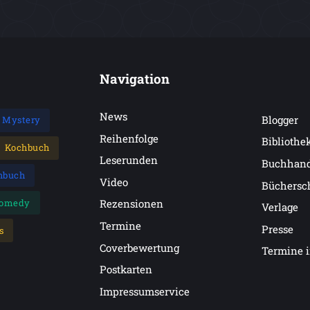
Navigation
News
Blogger
Mystery
Reihenfolge
Bibliothe
Kochbuch
Leserunden
Buchhan
hbuch
Video
Büchersc
omedy
Rezensionen
Verlage
Termine
Presse
s
Coverbewertung
Termine 
Postkarten
Impressumservice