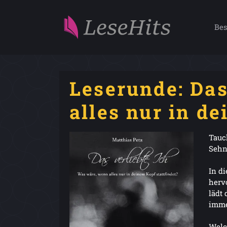
Bes
Leserunde: Das
alles nur in de
Tauc
Sehn
In d
herv
lädt
imme
Welc