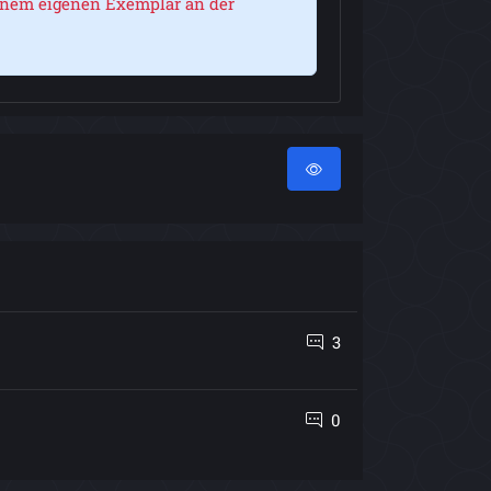
einem eigenen Exemplar an der
3
0