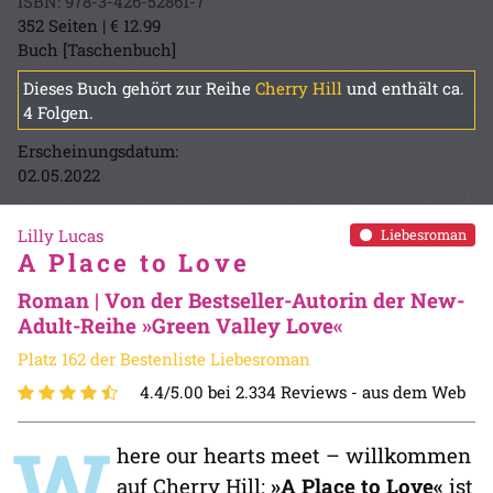
ISBN: 978-3-426-52861-7
352 Seiten | € 12.99
Buch [Taschenbuch]
Dieses Buch gehört zur Reihe
Cherry Hill
und enthält ca.
4 Folgen.
Erscheinungsdatum:
02.05.2022
Lilly Lucas
Liebesroman
A Place to Love
Roman | Von der Bestseller-Autorin der New-
Adult-Reihe »Green Valley Love«
Platz 162 der Bestenliste Liebesroman
4.4/5.00 bei 2.334 Reviews -
aus dem Web
W
here our hearts meet – willkommen
auf Cherry Hill:
»A Place to Love«
ist