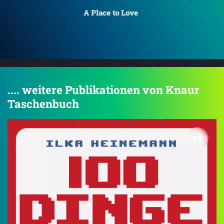
A Place to Love
A P
.... weitere Publikationen von Knaur
Taschenbuch
4.3