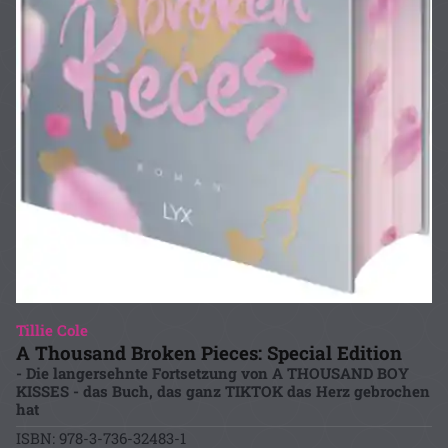
Tillie Cole
A Thousand Broken Pieces: Special Edition
- Die langersehnte Fortsetzung von A THOUSAND BOY
KISSES - das Buch, das ganz TIKTOK das Herz gebrochen
hat
ISBN: 978-3-736-32483-1