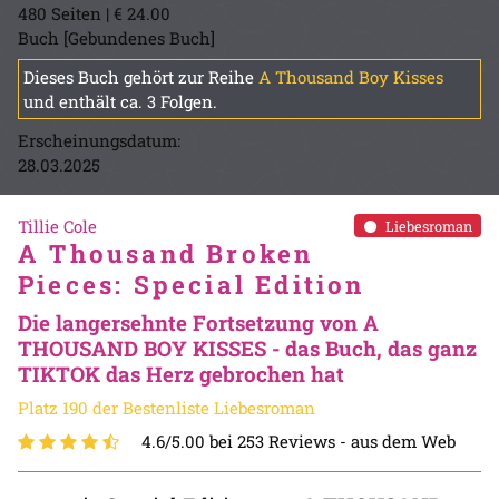
480 Seiten | € 24.00
Buch [Gebundenes Buch]
Dieses Buch gehört zur Reihe
A Thousand Boy Kisses
und enthält ca. 3 Folgen.
Erscheinungsdatum:
28.03.2025
Tillie Cole
Liebesroman
A Thousand Broken
Pieces: Special Edition
Die langersehnte Fortsetzung von A
THOUSAND BOY KISSES - das Buch, das ganz
TIKTOK das Herz gebrochen hat
Platz 190 der Bestenliste Liebesroman
4.6/5.00 bei 253 Reviews -
aus dem Web