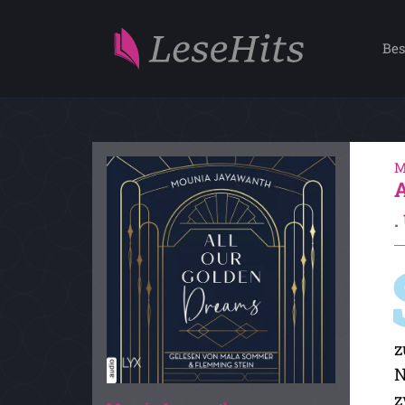
Bes
M
.
z
N
z