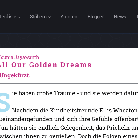
tenliste
Stöbern
Autoren
Blogger
News
ounia Jayawanth
All Our Golden Dreams
 Ungekürzt.
S
ie haben große Träume - und sie werden dafü
Nachdem die Kindheitsfreunde Ellis Wheato
ueinandergefunden und sich ihre Gefühle offenbart 
un hätten sie endlich Gelegenheit, das Prickeln u
wischen ihnen zu genießen. Doch die Folgen eine