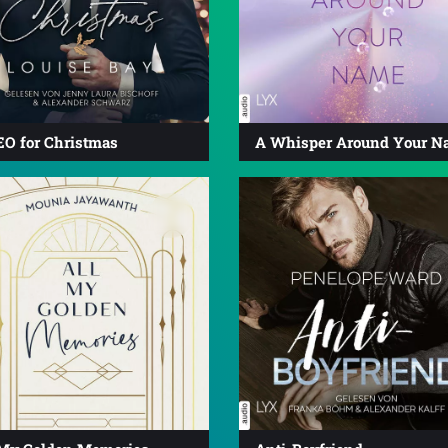
EO for Christmas
A Whisper Around Your N