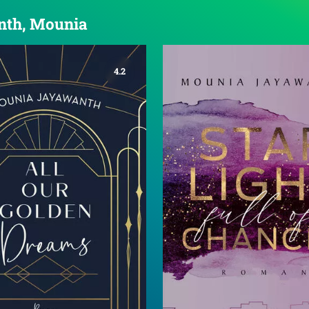
anth, Mounia
4.2