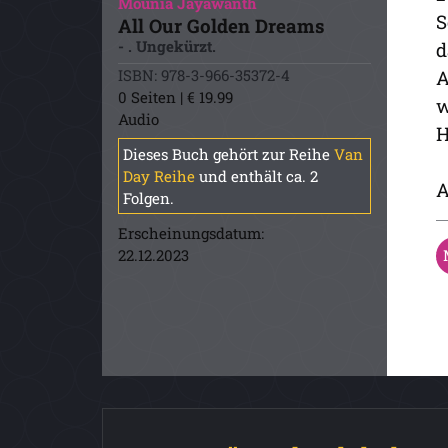
Mounia Jayawanth
S
All Our Golden Dreams
- . Ungekürzt.
d
ISBN: 978-3-966-35372-4
A
0 Seiten | € 19.99
w
Audio
H
Dieses Buch gehört zur Reihe
Van
Day Reihe
und enthält ca. 2
A
Folgen.
Erscheinungsdatum:
22.12.2023