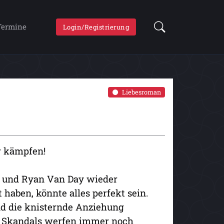
Termine
Login/Registrierung
Liebesroman
r kämpfen!
n und Ryan Van Day wieder
haben, könnte alles perfekt sein.
nd die knisternde Anziehung
s Skandals werfen immer noch