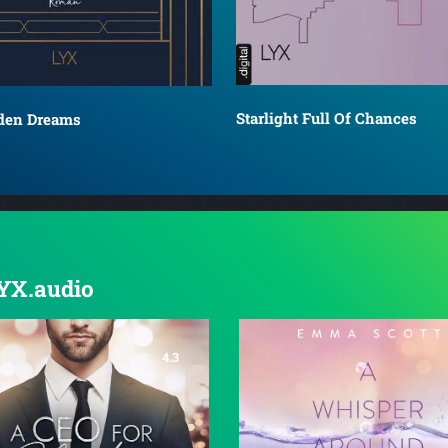
Starlight Full Of Chances
lden Dreams
LYX.audio
4.3