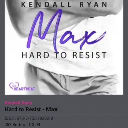
Kendall Ryan
Hard to Resist - Max
ISBN: 978-3-751-79362-9
257 Seiten | € 3.99