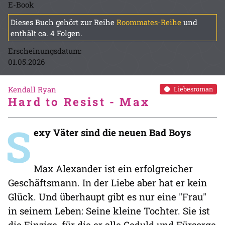
E-Book
Dieses Buch gehört zur Reihe
Roommates-Reihe
und
enthält ca. 4 Folgen.
Erscheinungsdatum:
01.05.2026
Kendall Ryan
Liebesroman
Hard to Resist - Max
S
exy Väter sind die neuen Bad Boys
Max Alexander ist ein erfolgreicher
Geschäftsmann. In der Liebe aber hat er kein
Glück. Und überhaupt gibt es nur eine "Frau"
in seinem Leben: Seine kleine Tochter. Sie ist
die Einzige, für die er alle Geduld und Fürsorge