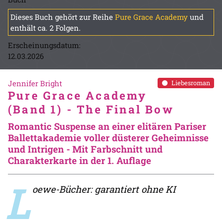
Dieses Buch gehört zur Reihe
Pure Grace Academy
und
enthält ca. 2 Folgen.
Erscheinungsdatum:
12.03.2026
Jennifer Bright
Liebesroman
Pure Grace Academy
(Band 1) - The Final Bow
Romantic Suspense an einer elitären Pariser
Ballettakademie voller düsterer Geheimnisse
und Intrigen - Mit Farbschnitt und
Charakterkarte in der 1. Auflage
L
oewe-Bücher: garantiert ohne KI