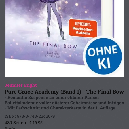
Jennifer Bright
Pure Grace Academy (Band 1) - The Final Bow
- Romantic Suspense an einer elitären Pariser
Ballettakademie voller düsterer Geheimnisse und Intrigen
- Mit Farbschnitt und Charakterkarte in der 1. Auflage
ISBN: 978-3-743-22420-9
480 Seiten | € 16.95
Buch