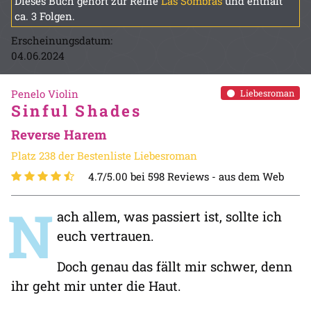
Dieses Buch gehört zur Reihe
Las Sombras
und enthält
ca. 3 Folgen.
Erscheinungsdatum:
04.06.2024
Penelo Violin
Liebesroman
Sinful Shades
Reverse Harem
Platz 238 der Bestenliste Liebesroman
4.7/5.00 bei 598 Reviews -
aus dem Web
N
ach allem, was passiert ist, sollte ich
euch vertrauen.
Doch genau das fällt mir schwer, denn
ihr geht mir unter die Haut.