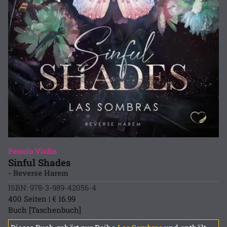
Penelo Violin
Sinful Shades
- Reverse Harem
ISBN: 978-3-989-42056-4
400 Seiten | € 16.99
Buch [Taschenbuch]