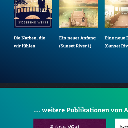
Die Narben, die
Ein neuer Anfang
Eine neue 
Für
wir fühlen
(Sunset River 1)
(Sunset Riv
l)
.... weitere Publikationen von