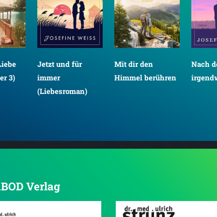
Liebe
Jetzt und für
Mit dir den
Nach d
er 3)
immer
Himmel berühren
irgend
(Liebesroman)
 ABOD Verlag