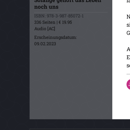
l
noch uns
ISBN: 978-3-987-85072-1
N
336 Seiten | € 19.95
s
Audio [AC]
G
Erscheinungsdatum:
09.02.2023
A
E
s