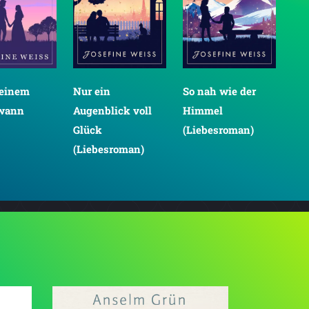
einem
Nur ein
So nah wie der
So 
wann
Augenblick voll
Himmel
uns
Glück
(Liebesroman)
(Li
(Liebesroman)