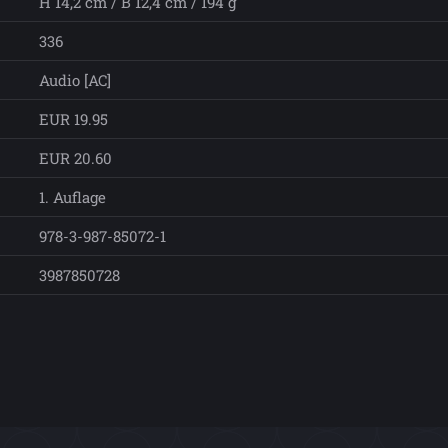
H 14,2 cm / B 12,4 cm / 194 g
336
Audio [AC]
EUR 19.95
EUR 20.60
1. Auflage
978-3-987-85072-1
3987850728