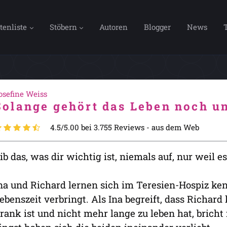
tenliste
Stöbern
Autoren
Blogger
News
osefine Weiss
Solange gehört das Leben noch u
4.5/5.00 bei 3.755 Reviews -
aus dem Web
ib das, was dir wichtig ist, niemals auf, nur weil es
na und Richard lernen sich im Teresien-Hospiz ken
ebenszeit verbringt. Als Ina begreift, dass Richar
rank ist und nicht mehr lange zu leben hat, brich