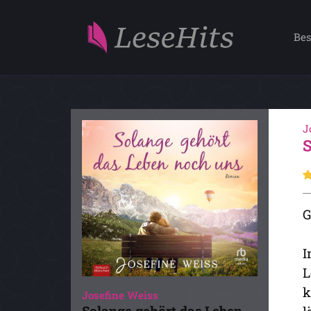
Bes
J
G
I
L
k
Josefine Weiss
Solange gehört das Leben