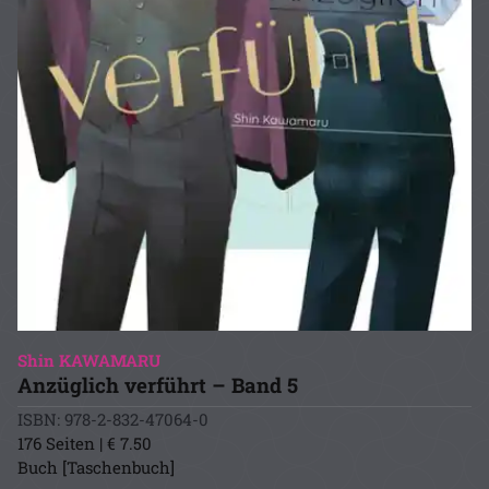
Shin KAWAMARU
Anzüglich verführt – Band 5
ISBN: 978-2-832-47064-0
176 Seiten | € 7.50
Buch [Taschenbuch]