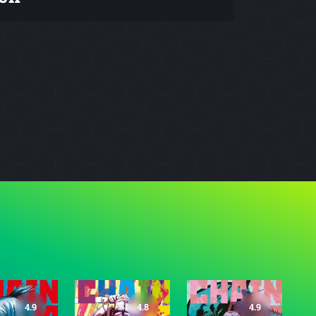
4.9
4.8
4.9