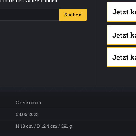
 in Deiner Nähe zu finden.
Jetzt 
Suchen
Jetzt 
Jetzt 
Chensōman
08.05.2023
H 18 cm / B 12,4 cm / 291 g