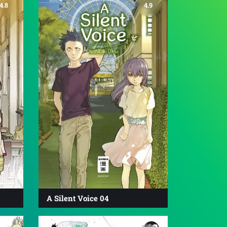
4.8
4.9
A Silent Voice 04