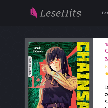
Bes
T
M
P
D
r
d
d