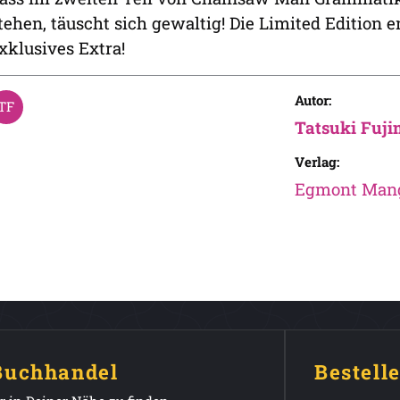
tehen, täuscht sich gewaltig! Die Limited Edition
xklusives Extra!
Autor:
Tatsuki Fuji
Verlag:
Egmont Man
 Buchhandel
Bestell