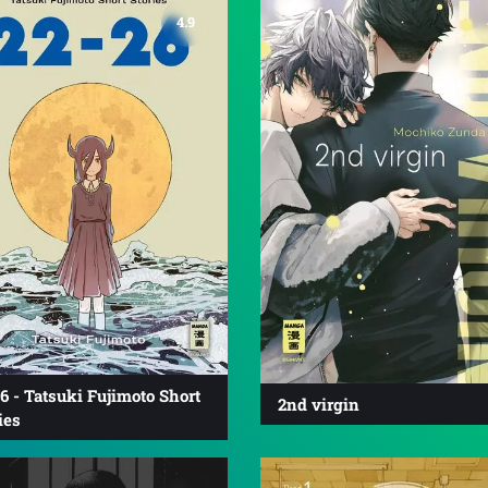
4.9
6 - Tatsuki Fujimoto Short
2nd virgin
ies