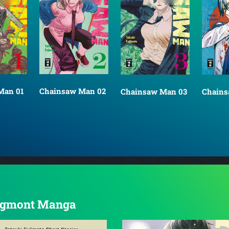
Man 01
Chainsaw Man 02
Chainsaw Man 03
Chains
n Egmont Manga