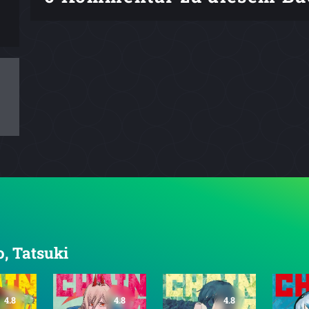
o, Tatsuki
4.8
4.8
4.8