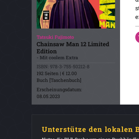
s
e
Tatsuki Fujimoto
Chainsaw Man 12 Limited
Edition
- Mit coolem Extra
ISBN: 978-3-755-50212-8
192 Seiten | € 12.00
Buch [Taschenbuch]
Erscheinungsdatum:
08.05.2023
Unterstütze den lokalen