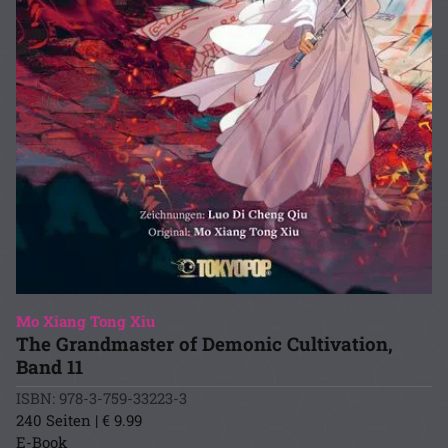
Mo Xiang Tong Xiu
The Grandmaster of Demonic Cultivation,
Band 11
ISBN: 978-3-759-33223-3
240 Seiten | € 9.99
E-Book