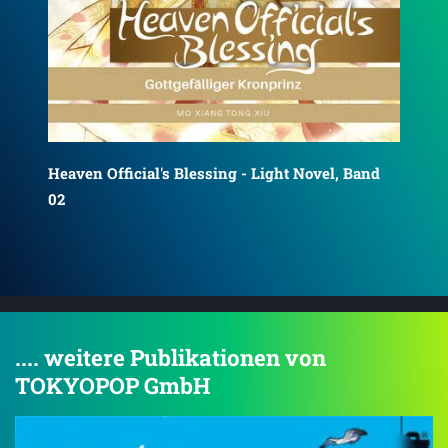
d
Hea
Heaven Official's Blessing - Light Novel, Band
04
03
.... weitere Publikationen von
TOKYOPOP GmbH