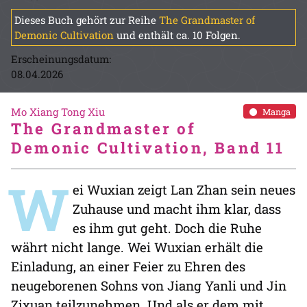
Dieses Buch gehört zur Reihe
The Grandmaster of
Demonic Cultivation
und enthält ca. 10 Folgen.
Erscheinungsdatum:
08.04.2026
Mo Xiang Tong Xiu
Manga
The Grandmaster of
Demonic Cultivation, Band 11
W
ei Wuxian zeigt Lan Zhan sein neues
Zuhause und macht ihm klar, dass
es ihm gut geht. Doch die Ruhe
währt nicht lange. Wei Wuxian erhält die
Einladung, an einer Feier zu Ehren des
neugeborenen Sohns von Jiang Yanli und Jin
Zixuan teilzunehmen. Und als er dem mit