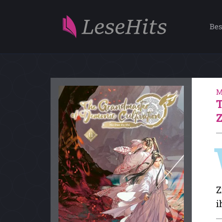
Bes
M
Z
i