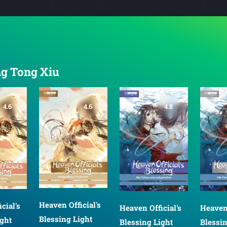
ng Tong Xiu
4.6
4.8
4.8
en Official's
Heaven Official's
Heaven Official's
sing Light
Blessing Light
Blessing Light