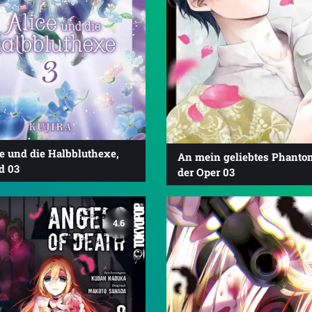
e und die Halbbluthexe,
An mein geliebtes Phanto
d 03
der Oper 03
4.6