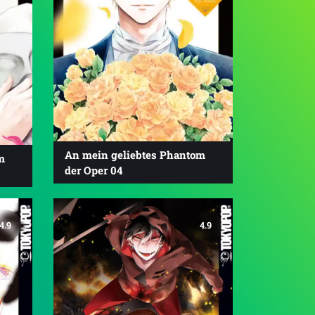
An mein geliebtes Phantom
m
der Oper 04
4.9
4.9