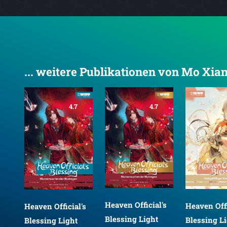
... weitere Publikationen von Mo Xia
4.7
4.7
4.6
Heaven Official's
Heav
Heaven Official's
fficial's
Blessing Light
Bles
Blessing Light
 Light