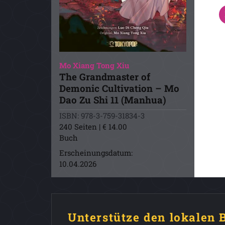
Mo Xiang Tong Xiu
The Grandmaster of
Demonic Cultivation – Mo
Dao Zu Shi 11 (Manhua)
ISBN: 978-3-759-31834-3
240 Seiten | € 14.00
Buch
Erscheinungsdatum:
10.04.2026
Unterstütze den lokalen