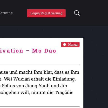
Termine
Login/Registrierung
Manga
ivation – Mo Dao
ause und macht ihm klar, dass es ihm
e. Wei Wuxian erhält die Einladung,
n Sohns von Jiang Yanli und Jin
achgehen will, nimmt die Tragödie