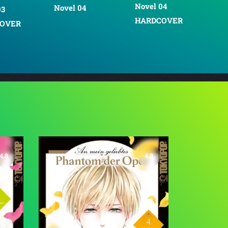
Novel 04
Novel 04
Novel 05
HARDCOVER
4.8
4.8