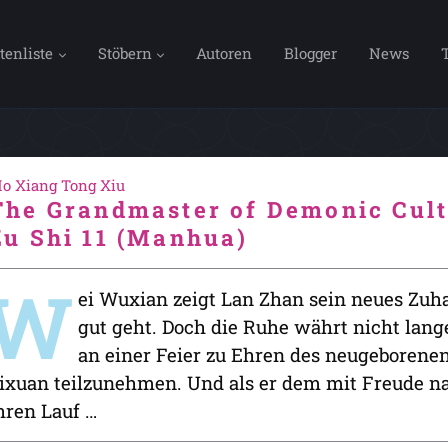
tenliste
Stöbern
Autoren
Blogger
News
o Xiang Tong Xiu
The Grandmaster of Demonic Cult
Zu Shi 11 (Manhua)
W
ei Wuxian zeigt Lan Zhan sein neues Zuh
gut geht. Doch die Ruhe währt nicht lang
an einer Feier zu Ehren des neugeborene
ixuan teilzunehmen. Und als er dem mit Freude n
hren Lauf …