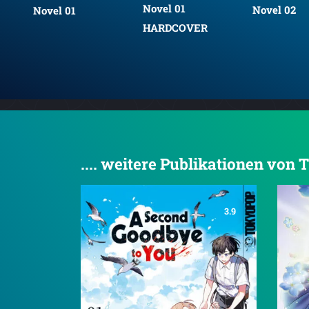
Novel 01
Nove
Novel 02
1
HARDCOVER
HAR
.... weitere Publikationen v
3.9