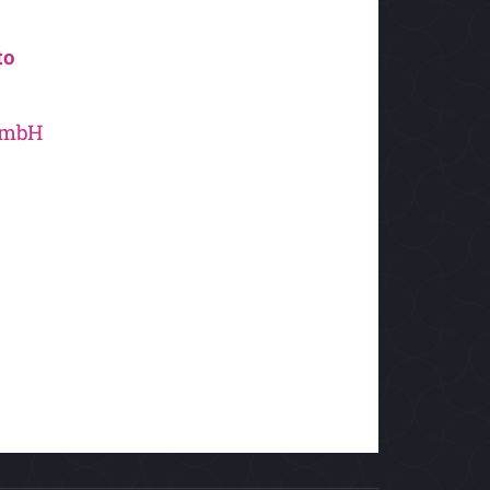
to
GmbH