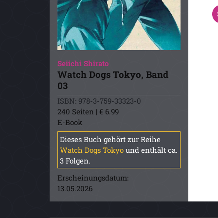
Seiichi Shirato
Watch Dogs Tokyo, Band
03
ISBN: 978-3-759-33323-0
240 Seiten | € 6.99
E-Book
Dieses Buch gehört zur Reihe
Watch Dogs Tokyo
und enthält ca.
3 Folgen.
Erscheinungsdatum:
13.05.2026