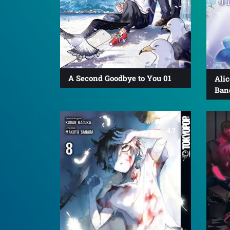
A Second Goodbye to You 01
Alic
Ban
4.7