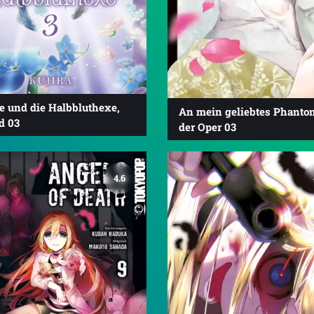
e und die Halbbluthexe,
An mein geliebtes Phanto
d 03
der Oper 03
4.6