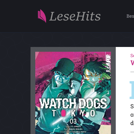
Bes
S
S
o
d