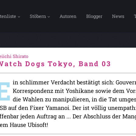
tenliste
Stöbern
Autoren
Blogger
News
eiichi Shirato
Watch Dogs Tokyo, Band 03
E
in schlimmer Verdacht bestätigt sich: Gouver
Korrespondenz mit Yoshikane sowie dem Vorst
die Wahlen zu manipulieren, in die Tat umge
SB auf den Fixer Yamanoi. Der ist völlig unempat
ffenbar jeden Auftrag an ... Der Abschluss der Ma
em Hause Ubisoft!