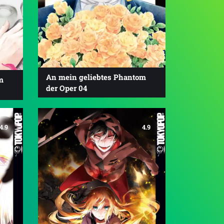
An mein geliebtes Phantom
m
der Oper 04
4.9
4.9