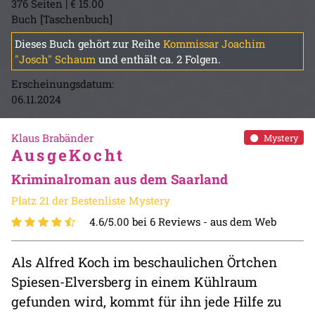
376 Seiten | € 15.00
Buch [Taschenbuch]
Dieses Buch gehört zur Reihe
Kommissar Joachim
"Josch" Schaum
und enthält ca. 2 Folgen.
Erscheinungsdatum:
06.11.2024
Klaus Brabänder
Mystery
AusgeKocht
Kriminalroman aus dem Saarland
Platz 21 der Bestenliste Mystery
4.6/5.00 bei 6 Reviews -
aus dem Web
Als Alfred Koch im beschaulichen Örtchen
Spiesen-Elversberg in einem Kühlraum
gefunden wird, kommt für ihn jede Hilfe zu