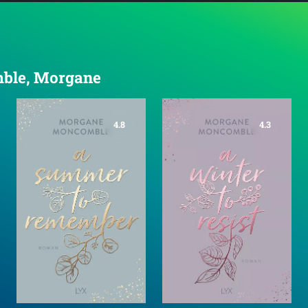
mble, Morgane
4.8
4.3