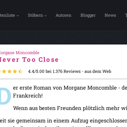
tenliste
Stöbern
Autoren
Blogger
News
organe Moncomble
Never Too Close
4.4/5.00 bei 1.376 Reviews -
aus dem Web
D
er erste Roman von Morgane Moncomble - de
Frankreich!
Wenn aus besten Freunden plötzlich mehr wir
eit sie gemeinsam in einem Aufzug eingeschlossen