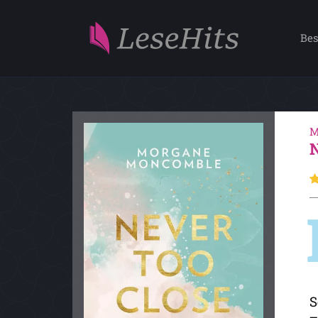
Bes
M
S