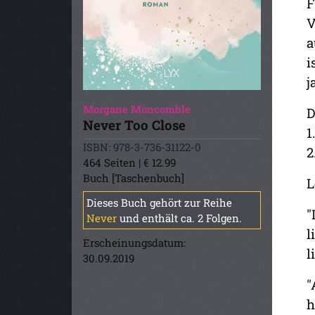
F
V
a
i
j
Morgane Moncomble
D
Never Too Close
1
ISBN: 978-3-736-31122-0
2
464 Seiten | € 12.99
Buch [Taschenbuch]
L
Dieses Buch gehört zur Reihe
"
Never
und enthält ca. 2 Folgen.
l
Erscheinungsdatum:
l
30.09.2019
"
h