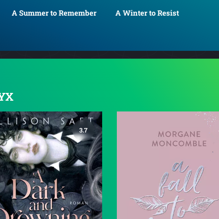
A Summer to Remember
A Winter to Resist
LYX
3.7