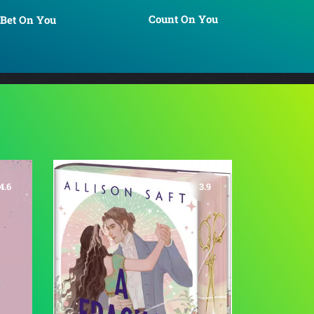
Count On You
Bet On You
4.6
3.9