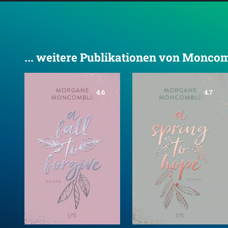
... weitere Publikationen von Monco
4.6
4.7