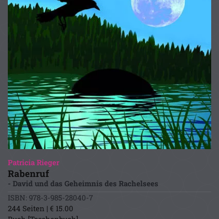
Patricia Rieger
Rabenruf
- David und das Geheimnis des Rachelsees
ISBN: 978-3-985-28040-7
244 Seiten | € 15.00