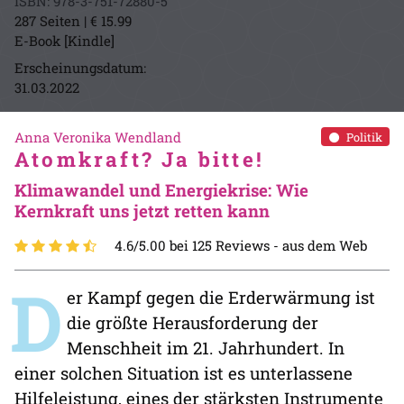
ISBN: 978-3-751-72880-5
287 Seiten | € 15.99
E-Book [Kindle]
Erscheinungsdatum:
31.03.2022
Anna Veronika Wendland
Politik
Atomkraft? Ja bitte!
Klimawandel und Energiekrise: Wie
Kernkraft uns jetzt retten kann
4.6/5.00 bei 125 Reviews -
aus dem Web
D
er Kampf gegen die Erderwärmung ist
die größte Herausforderung der
Menschheit im 21. Jahrhundert. In
einer solchen Situation ist es unterlassene
Hilfeleistung, eines der stärksten Instrumente