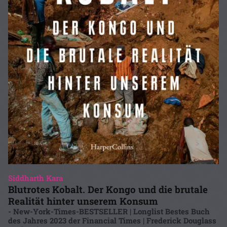
Siddharth Kara
Blutrotes Kobalt. Der Kongo und die brutale
Realität hinter unserem Konsum
- New-York-Times-BESTSELLER | Longlist Bestes Buch
des Jahres 2023 der Financial Times | Frederick Douglass