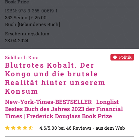
Book Prize
ISBN: 978-3-365-00619-1
352 Seiten | € 26.00
Buch [Gebundenes Buch]
Erscheinungsdatum:
23.04.2024
Siddharth Kara
Politik
Blutrotes Kobalt. Der
Kongo und die brutale
Realität hinter unserem
Konsum
New-York-Times-BESTSELLER | Longlist
Bestes Buch des Jahres 2023 der Financial
Times | Frederick Douglass Book Prize
4.6/5.00 bei 46 Reviews -
aus dem Web