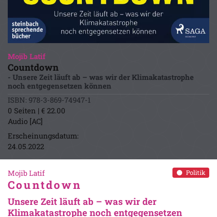
Mojib Latif
Countdown
- Unsere Zeit läuft ab – was wir der Klimakatastrophe
noch entgegensetzen können
ISBN: 978-3-869-74947-1
0 Seiten | € 22.00
Audio [AC]
Erscheinungsdatum:
24.05.2022
Mojib Latif
Politik
Countdown
Unsere Zeit läuft ab – was wir der
Klimakatastrophe noch entgegensetzen