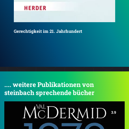
Wer
Klimahandel – Wie unsere Zukunft verkauft
wird
.... weitere Publikationen von
steinbach sprechende bücher
3.9