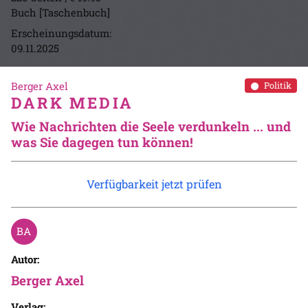
Buch [Taschenbuch]
Erscheinungsdatum:
09.11.2025
Berger Axel
Politik
DARK MEDIA
Wie Nachrichten die Seele verdunkeln ... und
was Sie dagegen tun können!
Verfügbarkeit jetzt prüfen
Autor:
Berger Axel
Verlag: