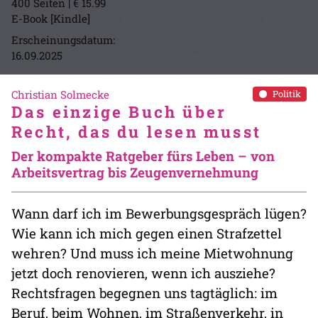
400 Seiten | € 15.99
E-Book [Kindle]
Erscheinungsdatum:
16.09.2025
Christian Solmecke
Politik
Das einzige Buch über
Recht, das du lesen musst
Der kompakte Ratgeber fürs Leben – von
Arbeitsvertrag bis Zeugenvernehmung
Wann darf ich im Bewerbungsgespräch lügen?
Wie kann ich mich gegen einen Strafzettel
wehren? Und muss ich meine Mietwohnung
jetzt doch renovieren, wenn ich ausziehe?
Rechtsfragen begegnen uns tagtäglich: im
Beruf, beim Wohnen, im Straßenverkehr, in