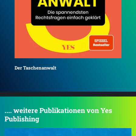
Das
Welches Recht gilt bei Mord im Weltraum?
.... weitere Publikationen von Yes
Publishing