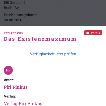
180 Seiten | €
Buch [BA]
Erscheinungsdatum:
00.00.2026
Piri Pinkus
Politik
Das Existenzmaximum
Verfügbarkeit jetzt prüfen
Autor:
Piri Pinkus
Verlag:
Verlag Piri Pinkus