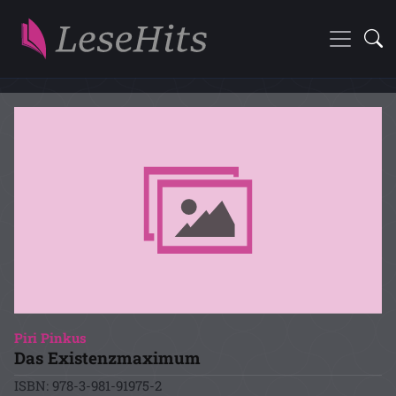
Piri Pinkus
Das Existenzmaximum
ISBN: 978-3-981-91975-2