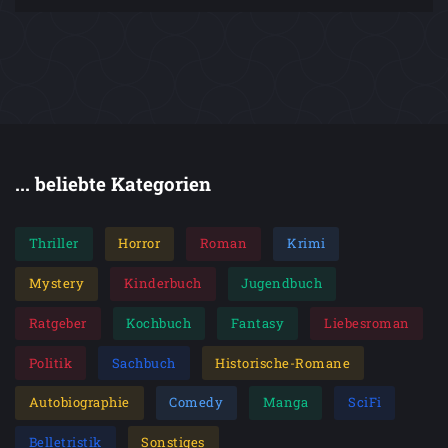
... beliebte Kategorien
Thriller
Horror
Roman
Krimi
Mystery
Kinderbuch
Jugendbuch
Ratgeber
Kochbuch
Fantasy
Liebesroman
Politik
Sachbuch
Historische-Romane
Autobiographie
Comedy
Manga
SciFi
Belletristik
Sonstiges