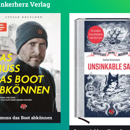
 Ankerherz Verlag
4.3
 muss das Boot abkönnen