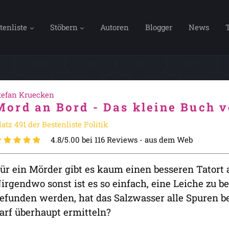
tenliste
Stöbern
Autoren
Blogger
News
tefan Kruecken
Mord an Bord - Das kleine Buch 
latz 491 der Bestenliste Politik
4.8/5.00 bei 116 Reviews -
aus dem Web
ür ein Mörder gibt es kaum einen besseren Tatort a
irgendwo sonst ist es so einfach, eine Leiche zu be
efunden werden, hat das Salzwasser alle Spuren b
arf überhaupt ermitteln?