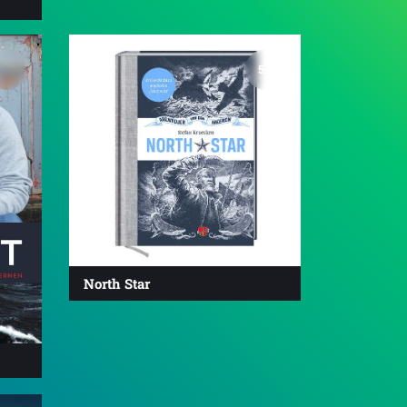
5.0
North Star