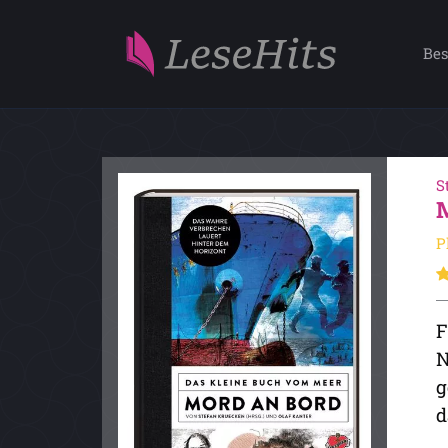
Bes
S
P
F
N
g
d