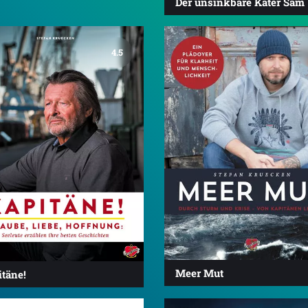
Der unsinkbare Kater Sam
4.5
Meer Mut
itäne!