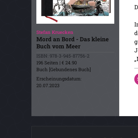
D
I
Stefan Kruecken
d
Mord an Bord - Das kleine
g
Buch vom Meer
J
ISBN: 978-3-945-87756-2
„
196 Seiten | € 24.90
Buch [Gebundenes Buch]
Erscheinungsdatum:
20.07.2023