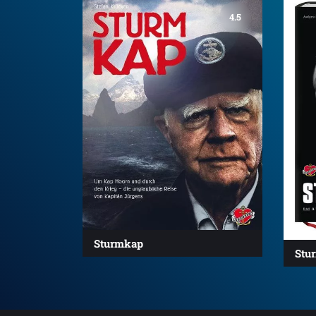
4.5
Sturmkap
Stu